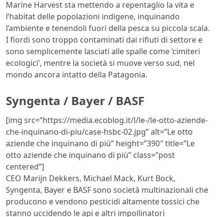
Marine Harvest sta mettendo a repentaglio la vita e
l’habitat delle popolazioni indigene, inquinando
l’ambiente e tenendoli fuori della pesca su piccola scala.
I fiordi sono troppo contaminati dai rifiuti di settore e
sono semplicemente lasciati alle spalle come ‘cimiteri
ecologici’, mentre la società si muove verso sud, nel
mondo ancora intatto della Patagonia.
Syngenta / Bayer / BASF
[img src=”https://media.ecoblog.it/l/le-/le-otto-aziende-
che-inquinano-di-piu/case-hsbc-02.jpg” alt=”Le otto
aziende che inquinano di più” height=”390″ title=”Le
otto aziende che inquinano di più” class=”post
centered”]
CEO Marijn Dekkers, Michael Mack, Kurt Bock,
Syngenta, Bayer e BASF sono società multinazionali che
producono e vendono pesticidi altamente tossici che
stanno uccidendo le api e altri impollinatori