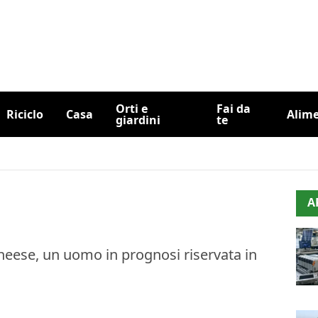
Orti e
Fai da
Riciclo
Casa
Alim
giardini
te
A
cuneese, un uomo in prognosi riservata in