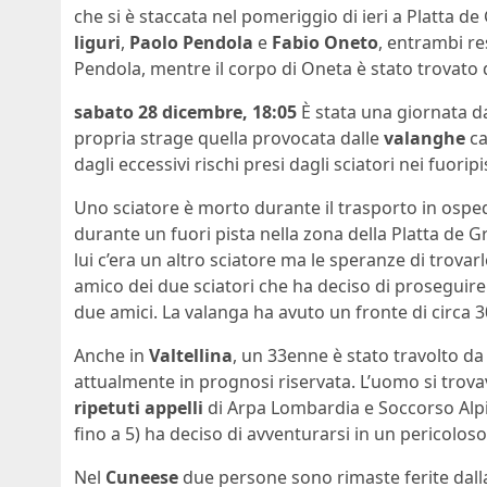
che si è staccata nel pomeriggio di ieri a Platta d
liguri
,
Paolo Pendola
e
Fabio Oneto
, entrambi re
Pendola, mentre il corpo di Oneta è stato trovato 
sabato 28 dicembre, 18:05
È stata una giornata da
propria strage quella provocata dalle
valanghe
ca
dagli eccessivi rischi presi dagli sciatori nei fuoripi
Uno sciatore è morto durante il trasporto in ospe
durante un fuori pista nella zona della Platta de 
lui c’era un altro sciatore ma le speranze di trovar
amico dei due sciatori che ha deciso di proseguire 
due amici. La valanga ha avuto un fronte di circa 3
Anche in
Valtellina
, un 33enne è stato travolto da 
attualmente in prognosi riservata. L’uomo si trova
ripetuti appelli
di Arpa Lombardia e Soccorso Alpi
fino a 5) ha deciso di avventurarsi in un pericoloso
Nel
Cuneese
due persone sono rimaste ferite dall