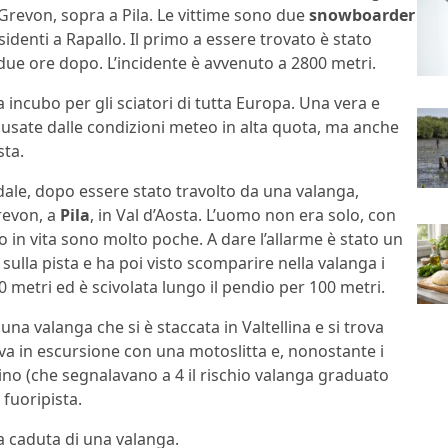
e Grevon, sopra a Pila. Le vittime sono due
snowboarder
sidenti a Rapallo. Il primo a essere trovato è stato
due ore dopo. L’incidente è avvenuto a 2800 metri.
 incubo per gli sciatori di tutta Europa. Una vera e
usate dalle condizioni meteo in alta quota, ma anche
sta.
dale, dopo essere stato travolto da una valanga,
Grevon, a
Pila
, in Val d’Aosta. L’uomo non era solo, con
lo in vita sono molto poche. A dare l’allarme è stato un
sulla pista e ha poi visto scomparire nella valanga i
0 metri ed è scivolata lungo il pendio per 100 metri.
una valanga che si è staccata in Valtellina e si trova
va in escursione con una motoslitta e, nonostante i
no (che segnalavano a 4 il rischio valanga graduato
 fuoripista.
a caduta di una valanga.