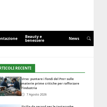
Beauty e
entazione
News
benessere
RTICOLI RECENTI
Urso: puntare i fondi del Pnrr sulle
materie prime critiche per rafforzare
l’industria
7 Agosto 2026
Sicilia da record per le tartarughe