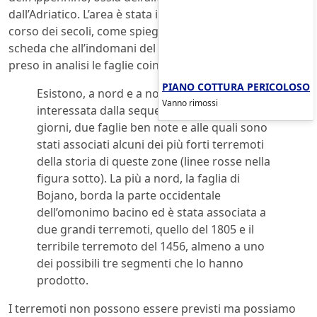
dall’Adriatico. L’area è stata interessata da terremoti nel
corso dei secoli, come spiega l’INGV in una accurata
scheda che all’indomani del sisma del 29 dicembre ha
preso in analisi le faglie coinvolte:
PIANO COTTURA PERICOLOSO
Esistono, a nord e a nord-ovest dell’area
Vanno rimossi
interessata dalla sequenza sismica di questi
giorni, due faglie ben note e alle quali sono
stati associati alcuni dei più forti terremoti
della storia di queste zone (linee rosse nella
figura sotto). La più a nord, la faglia di
Bojano, borda la parte occidentale
dell’omonimo bacino ed è stata associata a
due grandi terremoti, quello del 1805 e il
terribile terremoto del 1456, almeno a uno
dei possibili tre segmenti che lo hanno
prodotto.
I terremoti non possono essere previsti ma possiamo