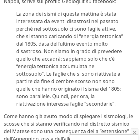
Napoli, scrive sul profilo Geologi.it su facebook:
La zona dei sismi di questa mattina è stata
interessata da eventi disastrosi nel passato
perchè nel sottosuolo ci sono faglie attive,
che si stanno caricando di “energia tettonica”
dal 1805, data dell’ultimo evento molto
disastroso. Non siamo in grado di prevedere
quello che accadrà: sappiamo solo che c’è
“energia tettonica accumulata nel
sottosuolo”. Le faglie che si sono riattivate a
partire da fine dicembre scorso non sono
quelle che hanno originato il sisma del 1805;
sono parallele. Quindi, per ora, la
riattivazione interessa faglie “secondarie”.
Come hanno già avuto modo di spiegare i sismologi, le
scosse che si stanno verificando nel distretto sismico
del Matese sono una conseguenza della “estensione”
dell’Appennino, ossia dell’allontanamento del Tirreno