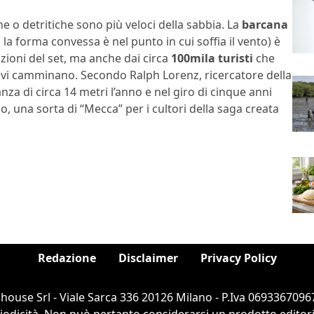
he o detritiche sono più veloci della sabbia. La
barcana
 la forma convessa è nel punto in cui soffia il vento) è
ruzioni del set, ma anche dai circa
100mila turisti
che
ì vi camminano. Secondo Ralph Lorenz, ricercatore della
anza di circa 14 metri l’anno e nel giro di cinque anni
una sorta di “Mecca” per i cultori della saga creata
Redazione
Disclaimer
Privacy Policy
ouse Srl - Viale Sarca 336 20126 Milano - P.Iva 06933670967
dicità. Non può pertanto considerarsi un prodotto editorial