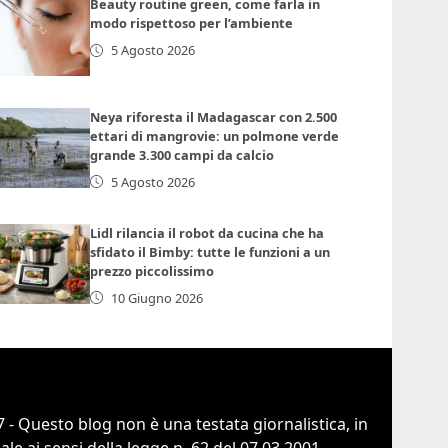
Beauty routine green, come farla in
modo rispettoso per l’ambiente
5 Agosto 2026
Neya riforesta il Madagascar con 2.500
ettari di mangrovie: un polmone verde
grande 3.300 campi da calcio
5 Agosto 2026
Lidl rilancia il robot da cucina che ha
sfidato il Bimby: tutte le funzioni a un
prezzo piccolissimo
10 Giugno 2026
 - Questo blog non è una testata giornalistica, in
e ai sensi della legge n. 62 del 07.03.2001