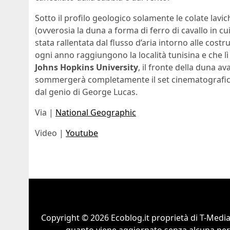
Sotto il profilo geologico solamente le colate lavic
(ovverosia la duna a forma di ferro di cavallo in cui
stata rallentata dal flusso d’aria intorno alle cost
ogni anno raggiungono la località tunisina e che l
Johns Hopkins University
, il fronte della duna av
sommergerà completamente il set cinematografico, 
dal genio di George Lucas.
Via |
National Geographic
Video |
Youtube
Copyright © 2026 Ecoblog.it proprietà di T-Mediah
quanto viene aggiornato senza alcuna perio