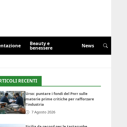
Beauty e
entazione
News
benessere
RTICOLI RECENTI
Urso: puntare i fondi del Pnrr sulle
materie prime critiche per rafforzare
l’industria
7 Agosto 2026
Sicilia da record per le tartarughe