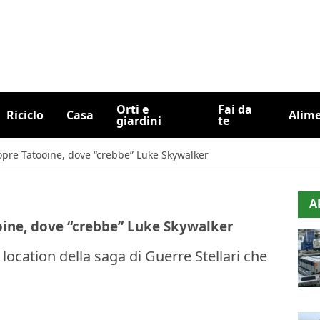
Orti e
Fai da
Riciclo
Casa
Alim
giardini
te
copre Tatooine, dove “crebbe” Luke Skywalker
A
ooine, dove “crebbe” Luke Skywalker
 location della saga di Guerre Stellari che