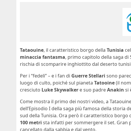
Tataouine
, il caratteristico borgo della
Tunisia
cel
minaccia fantasma
, primo capitolo della saga di
rischia di scomparire inghiottito dal deserto tunis
Per i “fedeli” – e i fan di
Guerre Stellari
sono parecc
luogo di culto, poiché sul pianeta
Tatooine
(il nom
cresciuto
Luke Skywalker
e suo padre
Anakin
si 
Come mostra il primo dei nostri video, a Tataouine
dell’Episodio I della saga più famosa della storia 
sud della Tunisia. Ora però il caratteristico borgo 
100 metri
sta infatti per sommergere il set. Gran p
cancellato dalla sabbia e dal vento.