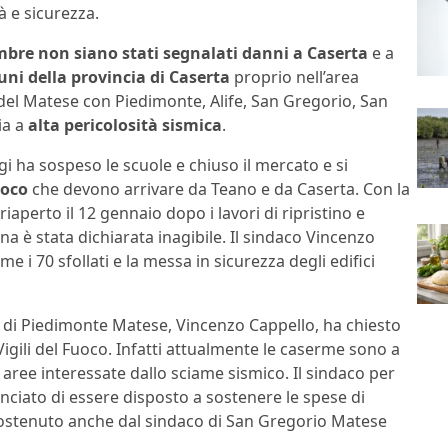
à e sicurezza.
mbre non siano stati segnalati danni a Caserta
e a
uni della provincia di Caserta
proprio nell’area
 del Matese con Piedimonte, Alife, San Gregorio, San
ia a
alta pericolosità sismica
.
 ha sospeso le scuole e chiuso il mercato e si
uoco
che devono arrivare da Teano e da Caserta. Con la
aperto il 12 gennaio dopo i lavori di ripristino e
a è stata dichiarata inagibile. Il sindaco Vincenzo
i 70 sfollati e la messa in sicurezza degli edifici
co di Piedimonte Matese, Vincenzo Cappello, ha chiesto
Vigili del Fuoco. Infatti attualmente le caserme sono a
aree interessate dallo sciame sismico. Il sindaco per
nciato di essere disposto a sostenere le spese di
 sostenuto anche dal sindaco di San Gregorio Matese