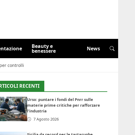
Beauty e
entazione
News
benessere
er controlli
RTICOLI RECENTI
Urso: puntare i fondi del Pnrr sulle
materie prime critiche per rafforzare
l’industria
7 Agosto 2026
Sicilia da record per le tartarughe