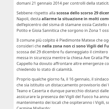
domani 21 gennaio 2014 per controlli della staticit
Sebbene rispetto alla
scossa dello scorso 29 dice
Napoli, desta
allarme la situazione in molti com
dell’epicentro del sisma di stamane ossia Castello
Potito e Gioia Sannitica che sorgono in Zona 1 oss
Il comune più colpito è Piedimonte Matese che oggi
consideri che
nella zona non ci sono Vigili del F
scossa del 29 dicembre fu danneggiato il cimitero ri
messa in sicurezza mentre la chiesa Ave Gratia Plen
Cappello ha dovuto affrontare altre emergenze come 
chiedendo lo stato di calamità.
Proprio qualche giorno fa, il 16 gennaio, il sinda
che sia istituito un distaccamento provvisorio dei 
Teano e Caserta e dunque parecchio distanzi dalle 
assicurare la presenza dei Vigili del Fuoco ha annu
mantenimento dei locali che ospiteranno i Vigili,
Carmine Mallardo: