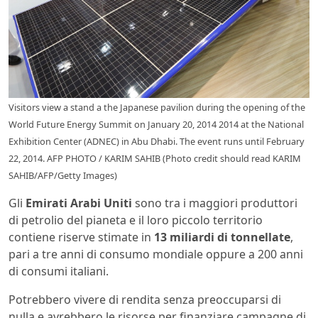
Visitors view a stand a the Japanese pavilion during the opening of the
World Future Energy Summit on January 20, 2014 2014 at the National
Exhibition Center (ADNEC) in Abu Dhabi. The event runs until February
22, 2014. AFP PHOTO / KARIM SAHIB (Photo credit should read KARIM
SAHIB/AFP/Getty Images)
Gli
Emirati Arabi Uniti
sono tra i maggiori produttori
di petrolio del pianeta e il loro piccolo territorio
contiene riserve stimate in
13 miliardi di tonnellate
,
pari a tre anni di consumo mondiale oppure a 200 anni
di consumi italiani.
Potrebbero vivere di rendita senza preoccuparsi di
nulla e avrebbero le risorse per finanziare campagne di