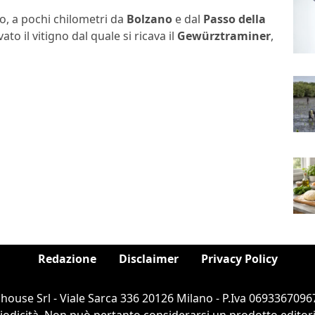
no, a pochi chilometri da
Bolzano
e dal
Passo della
vato il vitigno dal quale si ricava il
Gewürztraminer
,
Redazione
Disclaimer
Privacy Policy
ouse Srl - Viale Sarca 336 20126 Milano - P.Iva 06933670967
dicità. Non può pertanto considerarsi un prodotto editorial