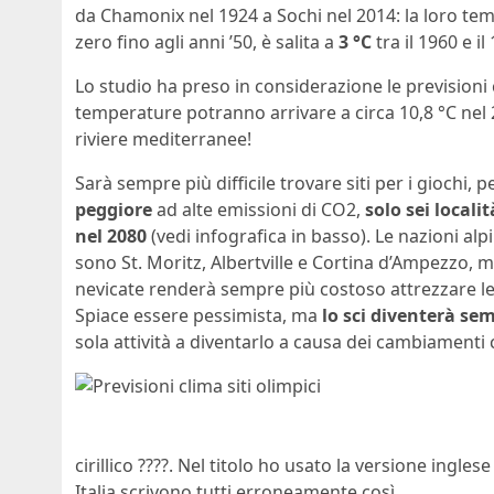
da Chamonix nel 1924 a Sochi nel 2014: la loro te
zero fino agli anni ’50, è salita a
3 °C
tra il 1960 e il
Lo studio ha preso in considerazione le previsioni c
temperature potranno arrivare a circa 10,8 °C nel 20
riviere mediterranee!
Sarà sempre più difficile trovare siti per i giochi,
peggiore
ad alte emissioni di CO2,
solo sei localit
nel 2080
(vedi infografica in basso). Le nazioni a
sono St. Moritz, Albertville e Cortina d’Ampezzo, 
nevicate renderà sempre più costoso attrezzare le p
Spiace essere pessimista, ma
lo sci diventerà se
sola attività a diventarlo a causa dei cambiamenti c
cirillico ????. Nel titolo ho usato la versione ingles
Italia scrivono tutti erroneamente così.