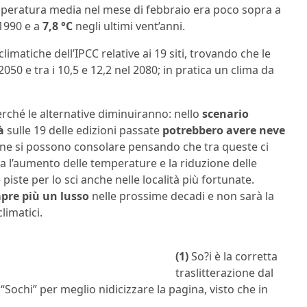
mperatura media nel mese di febbraio era poco sopra a
 1990 e a
7,8 °C
negli ultimi vent’anni.
limatiche dell’IPCC relative ai 19 siti, trovando che le
50 e tra i 10,5 e 12,2 nel 2080; in pratica un clima da
 perché le alternative diminuiranno: nello
scenario
à
sulle 19 delle edizioni passate
potrebbero avere neve
lpine si possono consolare pensando che tra queste ci
ma l’aumento delle temperature e la riduzione delle
iste per lo sci anche nelle località più fortunate.
mpre più un lusso
nelle prossime decadi e non sarà la
limatici.
(1)
So?i è la corretta
traslitterazione dal
e “Sochi” per meglio nidicizzare la pagina, visto che in