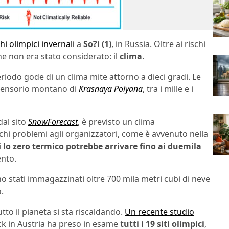
i olimpici invernali
a
So?i
(1)
, in Russia. Oltre ai rischi
che non era stato considerato: il
clima
.
eriodo gode di un clima mite attorno a dieci gradi. Le
prensorio montano di
Krasnaya Polyana
, tra i mille e i
dal sito
SnowForecast
, è previsto un clima
hi problemi agli organizzatori, come è avvenuto nella
i
lo zero termico potrebbe arrivare fino ai duemila
ento.
ono stati immagazzinati oltre 700 mila metri cubi di neve
.
tto il pianeta si sta riscaldando.
Un recente studio
ck in Austria ha preso in esame
tutti i 19 siti olimpici
,