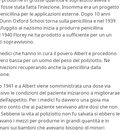
 produrne in grosse quantità e sopratutto aveva il
fosse stata fatta l’iniezione. Insomma era un progetto
nicillina per le applicazioni esterne. Dopo 10 anni
Dunn Oxford School torna sulla penicillina e nel 1939
sfuggito al nazismo inizia a produrre penicillina
 1940 Florey ne ha prodotto a sufficiente per un un
tti sopravvivono.
 medici che hanno in cura il povero Albert e procedono
avvero bassa per un uomo del peso del poliziotto. Ne
niezioni recuperando anche la penicillina dalla
ione.
aio 1941 e a Albert viene somministrata una dose via
sivo le condizioni del paziente iniziarono a migliorarae
dell’appetito. Per i medici fu davvero una gioia ma
ero conto che al paziente servivano altre dosi che non
 Sebbene la vita al poliziotto non fu salvata si ebbero le
cavano i mezzi per produrne in grandi quantità e in
 umani sui bambini che avevano bisogno di minori