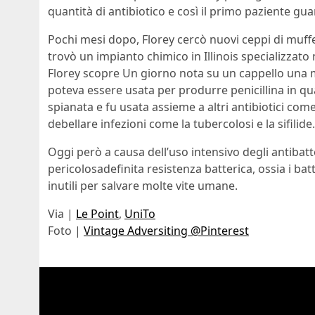
quantità di antibiotico e così il primo paziente guar
Pochi mesi dopo, Florey cercò nuovi ceppi di muffe
trovò un impianto chimico in Illinois specializzato
Florey scopre Un giorno nota su un cappello una mu
poteva essere usata per produrre penicillina in quan
spianata e fu usata assieme a altri antibiotici com
debellare infezioni come la tubercolosi e la sifilide.
Oggi però a causa dell’uso intensivo degli antibatt
pericolosadefinita resistenza batterica, ossia i batt
inutili per salvare molte vite umane.
Via |
Le Point
,
UniTo
Foto |
Vintage Adversiting @Pinterest