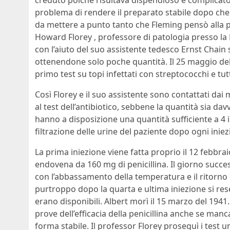
creduto poiché risultava dispendioso e complicato
problema di rendere il preparato stabile dopo che 
da mettere a punto tanto che Fleming pensò alla pe
Howard Florey , professore di patologia presso la 
con l’aiuto del suo assistente tedesco Ernst Chain 
ottenendone solo poche quantità. Il 25 maggio del
primo test su topi infettati con streptococchi e tu
Così Florey e il suo assistente sono contattati dai
al test dell’antibiotico, sebbene la quantità sia d
hanno a disposizione una quantità sufficiente a 4 i
filtrazione delle urine del paziente dopo ogni iniez
La prima iniezione viene fatta proprio il 12 febbr
endovena da 160 mg di penicillina. Il giorno succes
con l’abbassamento della temperatura e il ritorno 
purtroppo dopo la quarta e ultima iniezione si res
erano disponibili. Albert morì il 15 marzo del 1941.
prove dell’efficacia della penicillina anche se man
forma stabile. Il professor Florey proseguì i test