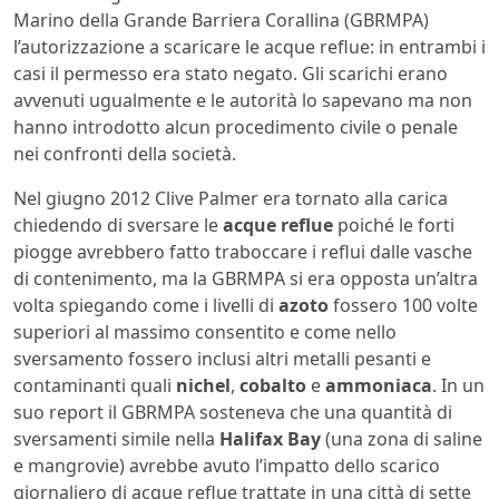
Marino della Grande Barriera Corallina (GBRMPA)
l’autorizzazione a scaricare le acque reflue: in entrambi i
casi il permesso era stato negato. Gli scarichi erano
avvenuti ugualmente e le autorità lo sapevano ma non
hanno introdotto alcun procedimento civile o penale
nei confronti della società.
Nel giugno 2012 Clive Palmer era tornato alla carica
chiedendo di sversare le
acque reflue
poiché le forti
piogge avrebbero fatto traboccare i reflui dalle vasche
di contenimento, ma la GBRMPA si era opposta un’altra
volta spiegando come i livelli di
azoto
fossero 100 volte
superiori al massimo consentito e come nello
sversamento fossero inclusi altri metalli pesanti e
contaminanti quali
nichel
,
cobalto
e
ammoniaca
. In un
suo report il GBRMPA sosteneva che una quantità di
sversamenti simile nella
Halifax Bay
(una zona di saline
e mangrovie) avrebbe avuto l’impatto dello scarico
giornaliero di acque reflue trattate in una città di sette