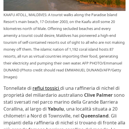
KAAFU ATOLL, MALDIVES: A tourist walks along the Paradise Island
Resort's main beach, 17 October 2003, on the Kaafu atoll some 20
kilometres north of Male. Offering secluded beaches and every
amenity a tourist could desire, Maldives has pioneered a high-end
tourism of self-contained resorts out of sight to all who are not making
money off them. The islamic nation of 1,192 coral island hosts 87
resorts, all run as virtual countries importing their food, generating
their electricity and pumping their own water. AFP PHOTO/Emmanuel
DUNAND (Photo credit should read EMMANUEL DUNAND/AFP/Getty
Images)
Tonnellate di
reflui tossici
di una raffineria di nichel di
proprietà del miliardario australiano
Clive Palmer
sono
stati sversati nel parco marino della Grande Barriera
Corallina, al largo di
Yabulu
, una località situata a 20
chilometri a Nord di Townsville, nel
Queensland
. Gli
impianti della raffineria di nichel si trovano di fronte alla