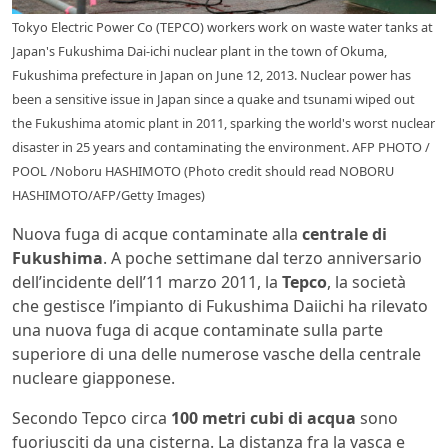
Tokyo Electric Power Co (TEPCO) workers work on waste water tanks at
Japan's Fukushima Dai-ichi nuclear plant in the town of Okuma,
Fukushima prefecture in Japan on June 12, 2013. Nuclear power has
been a sensitive issue in Japan since a quake and tsunami wiped out
the Fukushima atomic plant in 2011, sparking the world's worst nuclear
disaster in 25 years and contaminating the environment. AFP PHOTO /
POOL /Noboru HASHIMOTO (Photo credit should read NOBORU
HASHIMOTO/AFP/Getty Images)
Nuova fuga di acque contaminate alla
centrale di
Fukushima
. A poche settimane dal terzo anniversario
dell’incidente dell’11 marzo 2011, la
Tepco
, la società
che gestisce l’impianto di Fukushima Daiichi ha rilevato
una nuova fuga di acque contaminate sulla parte
superiore di una delle numerose vasche della centrale
nucleare giapponese.
Secondo Tepco circa
100 metri cubi di acqua
sono
fuoriusciti da una cisterna. La distanza fra la vasca e