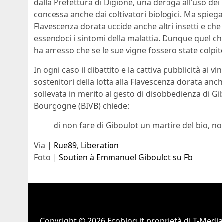
dalla Prefettura di Digione, una deroga all’uso dei
concessa anche dai coltivatori biologici. Ma spieg
Flavescenza dorata uccide anche altri insetti e che
essendoci i sintomi della malattia. Dunque quel c
ha amesso che se le sue vigne fossero state colpit
In ogni caso il dibattito e la cattiva pubblicità ai v
sostenitori della lotta alla Flavescenza dorata anc
sollevata in merito al gesto di disobbedienza di Gi
Bourgogne (BIVB) chiede:
di non fare di Giboulot un martire del bio, no
Via |
Rue89
,
Liberation
Foto |
Soutien à Emmanuel Giboulot su Fb
Copyright © 2026 Ecoblog.it proprietà di T-Mediah