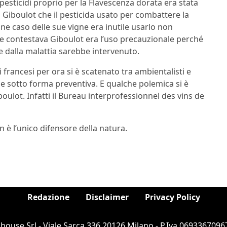
 pesticidi proprio per la Flavescenza dorata era stata
a Giboulot che il pesticida usato per combattere la
 ne caso delle sue vigne era inutile usarlo non
he contestava Giboulot era l’uso precauzionale perché
e dalla malattia sarebbe intervenuto.
ini francesi per ora si è scatenato tra ambientalisti e
he sotto forma preventiva. E qualche polemica si è
boulot. Infatti il Bureau interprofessionnel des vins de
n è l’unico difensore della natura.
Redazione
Disclaimer
Privacy Policy
ouse Srl - Viale Sarca 336 20126 Milano - P.Iva 06933670967