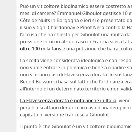
Può un viticoltore biodinamico essere costretto a 
mesi di carcere? Emmanuel Giboulot gestisce 10 etta
Côte de Nuits in Borgogna e ieri si è presentato dav
il suo vitigni Chardonnay e Pinot Nero contro la F
l’accusa che ha chiesto per Giboulot una multa da 
pressione intorno al suo caso in Francia si era fat
oltre 100 mila fans
e una petizione che ha raccolto 
La scelta viene considerata ideologica e con respo
non vuole entrare in polemica e tiene a ribadire so
non vi erano casi di Flavescenza dorata. In sostanza
Benoit Busson si basa sul fatto che l’ordinanza era
all’interno di un determinato territorio e non valid
La Flavescenza dorata è nota anche in Italia
, viene
peraltro scattano denunce in caso di inadempienza s
capitato in versione francese a Giboulot.
Il punto è che Giboulot è un viticoltore biodinami