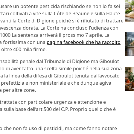
usare un potente pesticida rischiando se non lo fa sei
ri coltivati a vite sulla Côte de Beaune e sulla Haute
anti la Corte di Digione poiché si è rifiutato di trattare
lavescenza dorata. La Corte ha concluso l’udienza con
1000 La sentenza arriverà il prossimo 7 aprile. La
ta fortissima con una
pagina facebook che ha raccolto
oltre 400 mila firme.
nsabilità penale dal Tribunale di Digione ma Giboulot
lo di aver fatto una scelta simile poiché nella sua zona
 la linea della difesa di Giboulot tenuta dall’avvocato
 prefettizia e non ministeriale e che dunque agiva
a per altre zone.
 trattata con particolare urgenza e attenzione e
ulla base dell’art.500 del C.P. Proprio quello che è
co che non fa uso di pesticidi, ma come fanno notare