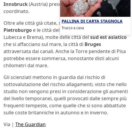
Innsbruck
(Austria) presentando lo studio da lui
coordinato.
PALLINA DI CARTA STAGNOLA
Oltre alle città già citate, sarebbero a rischio anche
San
Trucco a casa
Pietroburgo
e le città della Lega Anseatica (Amburgo,
Lubecca e Brema), molte delle città del
sud est asiatico
che si affacciano sul mare, la città di
Bruges
attraversata dai canali. Anche la Torre pendente di Pisa
potrebbe essere sommersa, nonostante disti alcuni
chilometri dal mare.
Gli scienziati mettono in guardia dal rischio di
sottovalutazione del rischio allagamenti, visto che nello
studio non vengono presi in considerazione gli aumenti
del livello temporanei, quelli provocati dalle sempre più
frequenti tempeste, come quelle che si sono abbattute
sulle coste britanniche in autunno e in inverno.
Via |
The Guardian