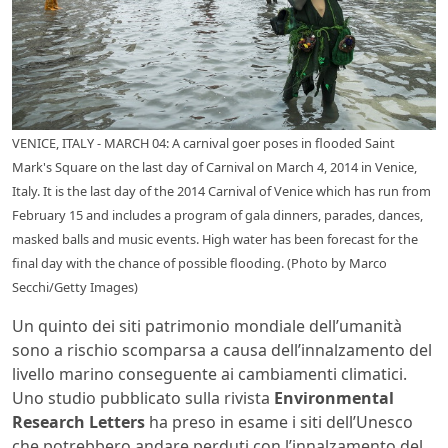
VENICE, ITALY - MARCH 04: A carnival goer poses in flooded Saint
Mark's Square on the last day of Carnival on March 4, 2014 in Venice,
Italy. It is the last day of the 2014 Carnival of Venice which has run from
February 15 and includes a program of gala dinners, parades, dances,
masked balls and music events. High water has been forecast for the
final day with the chance of possible flooding. (Photo by Marco
Secchi/Getty Images)
Un quinto dei siti patrimonio mondiale dell’umanità
sono a rischio scomparsa a causa dell’innalzamento del
livello marino conseguente ai cambiamenti climatici.
Uno studio pubblicato sulla rivista
Environmental
Research Letters
ha preso in esame i siti dell’Unesco
che potrebbero andare perduti con l’innalzamento del