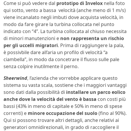
Come si può vedere dal
prototipo di Invelox
nella foto
qui sotto, vento a bassa velocità (anche meno di 1 m/s)
viene incanalato negli imbuti dove acquista velocità, in
modo da fare girare la turbina collocata nel punto
indicato con “4”. La turbina collocata al chiuso necessita
di minori manutenzioni e
non rappresenta un rischio
per gli uccelli migratori
. Prima di raggiungere la pala,
è possivbile dare all’aria un profilo di velocità “a
ciambella”, in modo da concetrare il flusso sulle pale
senza colpire inutilmente il perno.
Sheerwind
, l’azienda che vorrebbe applicare questo
sistema su vasta scala, sostiene che i maggiori vantaggi
sono dati dalla possibilità di
installare un parco eolico
anche dove la velocità del vento è bassa
con costi più
bassi (43% in meno di capitale e 50% in meno di spese
correnti) e
minore occupazione del suolo
(fino al 90%).
Qui si possono trovare altri dettagli, anche relativi ai
generatori omnidirezionali, in grado di raccogliere il