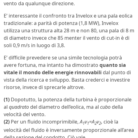
vento da qualunque direzione.
E’ interessante il confronto tra Invelox e una pala eolica
tradizionale: a parità di potenza (1,8 MW), Invelox
utilizza una struttura alta 28 m e non 80, una pala di 8 m
di diametro invece che 85 menter il vento di cut-in è di
soli 0,9 m/s in luogo di 3,8.
E’ difficile prevedere se una simile tecnologia potrà
avere fortuna, ma intanto ha dimostrato
quanto sia
vitale il mondo delle energie rinnovabili
dal punto di
vista della ricerca e sviluppo. Basta crederci e investire
risorse, invece di sprecarle altrove.
(1)
Dopotutto, la potenza della turbina è proporzionale
al
quadrato
del diametro dell’eolica, ma al
cubo
della
velocità del vento.
(2)
Per un fluido incomprimibile,
A
v
=A
v
, cioè la
1
1
2
2
velocità del fluido è inversamente proporzionale all’area
della sezione del condotto. Ciò vale