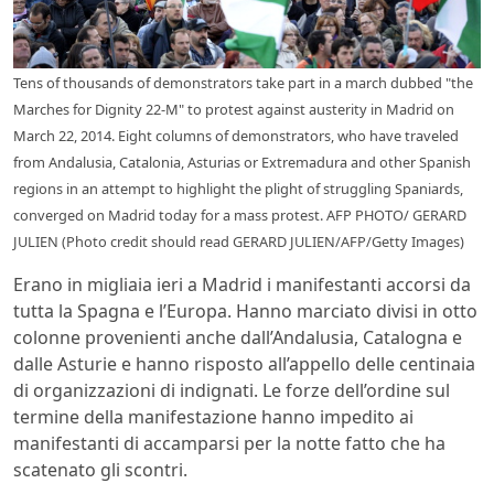
Tens of thousands of demonstrators take part in a march dubbed "the
Marches for Dignity 22-M" to protest against austerity in Madrid on
March 22, 2014. Eight columns of demonstrators, who have traveled
from Andalusia, Catalonia, Asturias or Extremadura and other Spanish
regions in an attempt to highlight the plight of struggling Spaniards,
converged on Madrid today for a mass protest. AFP PHOTO/ GERARD
JULIEN (Photo credit should read GERARD JULIEN/AFP/Getty Images)
Erano in migliaia ieri a Madrid i manifestanti accorsi da
tutta la Spagna e l’Europa. Hanno marciato divisi in otto
colonne provenienti anche dall’Andalusia, Catalogna e
dalle Asturie e hanno risposto all’appello delle centinaia
di organizzazioni di indignati. Le forze dell’ordine sul
termine della manifestazione hanno impedito ai
manifestanti di accamparsi per la notte fatto che ha
scatenato gli scontri.