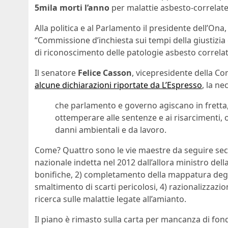
5mila morti l’anno
per malattie asbesto-correlate e
Alla politica e al Parlamento il presidente dell’Ona
“Commissione d’inchiesta sui tempi della giustizia 
di riconoscimento delle patologie asbesto correlate
Il senatore
Felice Casson
, vicepresidente della Co
alcune dichiarazioni riportate da L’Espresso
, la ne
che parlamento e governo agiscano in fretta, p
ottemperare alle sentenze e ai risarcimenti,
danni ambientali e da lavoro.
Come? Quattro sono le vie maestre da seguire seco
nazionale indetta nel 2012 dall’allora ministro dell
bonifiche, 2) completamento della mappatura degli e
smaltimento di scarti pericolosi, 4) razionalizzazi
ricerca sulle malattie legate all’amianto.
Il piano è rimasto sulla carta per mancanza di fond