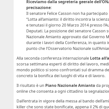
Riceviamo dalla segreteria geerale dell’O
precisazione
:
Il senatore Felice Casson non ha partecipato
“Lotta all’amianto: il diritto incontra la scie
e tenutasi il giorno 20 Marzo 2014 presso l’A
Deputati. La posizione del senatore Casson su
Nazionale Amianto approvato dal Governo Mon
durante i lavori della Conferenza, in quanto in
punto che l’Osservatorio Nazionale sull’Amia
Alla seconda conferenza internazionale
Lotta all’
scorsa settimana esperti di diritto del lavoro, medic
mondo politico si sono confrontati sul dramma dell
concreto la bonifica dei luoghi di vita e di lavoro.
Il risultato è un
Piano Nazionale Amianto
da pro
online che consenta a ogni cittadino la segnalazio
Dall’entrata in vigore della messa al bando dell’am
killer che sono state bonificate, appena il 2% di que