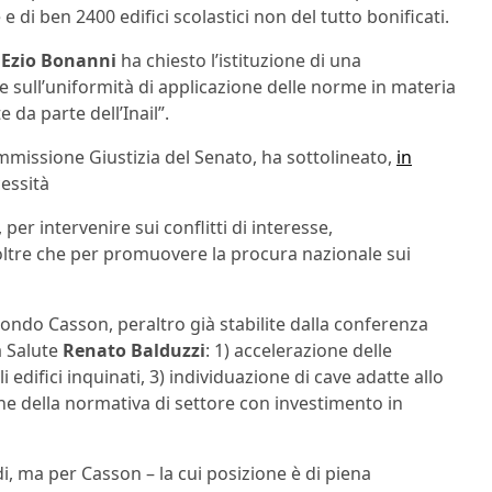
 di ben 2400 edifici scolastici non del tutto bonificati.
,
Ezio Bonanni
ha chiesto l’istituzione di una
e sull’uniformità di applicazione delle norme in materia
 da parte dell’Inail”.
mmissione Giustizia del Senato, ha sottolineato,
in
cessità
er intervenire sui conflitti di interesse,
 oltre che per promuovere la procura nazionale sui
ndo Casson, peraltro già stabilite dalla conferenza
a Salute
Renato Balduzzi
: 1) accelerazione delle
difici inquinati, 3) individuazione di cave adatte allo
one della normativa di settore con investimento in
i, ma per Casson – la cui posizione è di piena