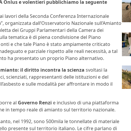
NA Onlus e volentieri pubblichiamo la seguente
 ai lavori della Seconda Conferenza Internazionale
nza”, organizzata dall’Osservatorio Nazionale sull’Amianto
uletta dei Gruppi Parlamentari della Camera dei
lla tematica è di piena condivisione del Piano
ti e che tale Piano è stato ampiamente criticato
adeguato e parziale rispetto alle reali necessità, a tal
nto ha presentato un proprio Piano alternativo.
amianto: il diritto incontra la scienza
svoltasi la
i, scienziati, rappresentanti delle istituzioni e del
’asbesto e sulle modalità per affrontare in modo il
porre al
Governo Renzi
e inclusivo di una piattaforma
ne in tempo reale di amianto sul territorio nazionale.
ianto, nel 1992, sono 500mila le tonnellate di materiale
llo presente sul territorio italiano. Le cifre parlano di