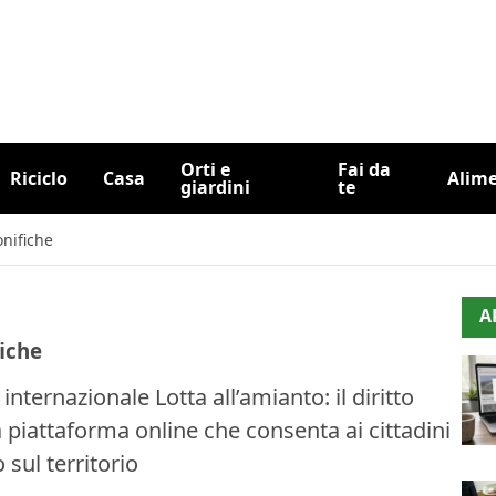
Orti e
Fai da
Riciclo
Casa
Alim
giardini
te
onifiche
A
iche
nternazionale Lotta all’amianto: il diritto
na piattaforma online che consenta ai cittadini
sul territorio