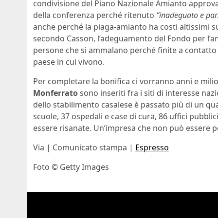
condivisione del Piano Nazionale Amianto approv
della conferenza perché ritenuto
“inadeguato e parzi
anche perché la piaga-amianto ha costi altissimi s
secondo Casson, l’adeguamento del Fondo per l’amia
persone che si ammalano perché finite a contatto c
paese in cui vivono.
Per completare la bonifica ci vorranno anni e milioni
Monferrato
sono inseriti fra i siti di interesse na
dello stabilimento casalese è passato più di un qua
scuole, 37 ospedali e case di cura, 86 uffici pubblic
essere risanate. Un’impresa che non può essere por
Via | Comunicato stampa |
Espresso
Foto © Getty Images