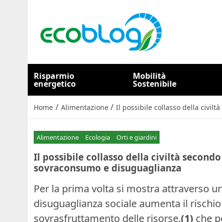
Risparmio
Mobilità
energetico
Sostenibile
/
/
Home
Alimentazione
Il possibile collasso della civi
Alimentazione
Ecologia
Orti e giardini
Il possibile collasso della civiltà second
sovraconsumo e disuguaglianza
Per la prima volta si mostra attraverso
disuguaglianza sociale aumenta il rischio 
sovrasfruttamento delle risorse.
(1)
che p