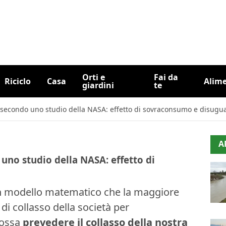
Orti e
Fai da
Riciclo
Casa
Alim
giardini
te
ltà secondo uno studio della NASA: effetto di sovraconsumo e disugu
A
o uno studio della NASA: effetto di
 un modello matematico che la maggiore
di collasso della società per
ossa
prevedere il collasso della nostra