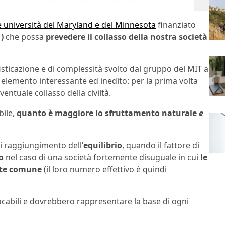
e università del Maryland e del Minnesota
finanziato
1)
che possa
prevedere il collasso della nostra società
isticazione e di complessità svolto dal gruppo del MIT a
 elemento interessante ed inedito: per la prima volta
entuale collasso della civiltà.
bile,
quanto è maggiore lo sfruttamento naturale
e
di raggiungimento dell’
equilibrio
, quando il fattore di
o
nel caso di una società fortemente disuguale in cui
le
nte comune
(il loro numero effettivo è quindi
vocabili e dovrebbero rappresentare la base di ogni