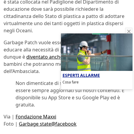
è stata collocata nel Padiglione del Dipartimento di
educazione dove sarà possibile richiedere la
cittadinanza dello Stato di plastica a patto di adottare
virtualmente uno dei tanti oggetti in plastica dispersi
negli Oceani.
Garbage Patch vuole essere un progetto completo per
educare alla necessità di produrre meno rifiuti e
dunque è
diventato anche APP
e giochi dedicati ai
bambini che potranno mettersi alla prova all’interno
dell’Ambasciata.
ESPERTI ALLARME
Cosa fare
Non dimenticate di scaricare la Blogo App, per
essere sempre aggiornati sui nostri contenuti. E’
disponibile su App Store e su Google Play ed è
gratuita.
Via |
Fondazione Maxxi
Foto |
Garbage state@facebook