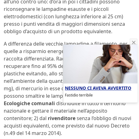
all’uno contro uno: d’ora in poi i cittadini possono
riconsegnare le lampadine esauste e i piccoli
elettrodomestici (con lunghezza inferiore ai 25 cm)
presso i punti vendita di maggiori dimensioni senza
obbligo d’acquisto di un prodotto equivalente.
A differenza delle vecchie lampadine a filamento, per
quelle a risparmio energetico è prevista infatti la
raccolta differenziata. Raccoglierle e riciclarle significa
recuperare fino al 95% dei materiali tra vetro, metalli e
plastiche evitando, allo stesso tempo, la dispersione
nell’ambiente della quantità, seppure minima (da 1 a 5
NESSUNO CI AVEVA AVVERTITO
mg), di mercurio in esse contenuta. I consumatori
Fastidio terribile
possono smaltire le lampadine usate: 1) alle
Isole
Ecologiche comunali
distribuite in tutto il territorio
nazionale e gettare il materiale nell’apposito
contenitore; 2) dal
rivenditore
senza l’obbligo di nuovi
acquisti equivalenti, come previsto dal nuovo Decreto
(n.49 del 14 marzo 2014).