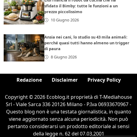
Lidl rilancia il robot da cucina che ha
sfidato il Bimby: tutte le funzioni a un
prezzo piccolissimo
10 Giugno 2026
Ansia nei cani, lo studio su 43 mila animali:
perché quasi tutti hanno almeno un trigger
di paura
8 Giugno 2026
Redazione
Disclaimer
Privacy Policy
Copyright © 2026 Ecoblog.it proprietà di T-Mediahouse
Srl - Viale Sarca 336 20126 Milano - P.Iva 06933670967 -
Questo blog non è una testata giornalistica, in quanto
viene aggiornato senza alcuna periodicità. Non può
pertanto considerarsi un prodotto editoriale ai sensi
della legge n. 62 del 07.03.2001