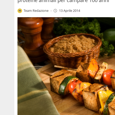
proteine animali per campare 100 anni
Team Redazione
-
13 Aprile 2014