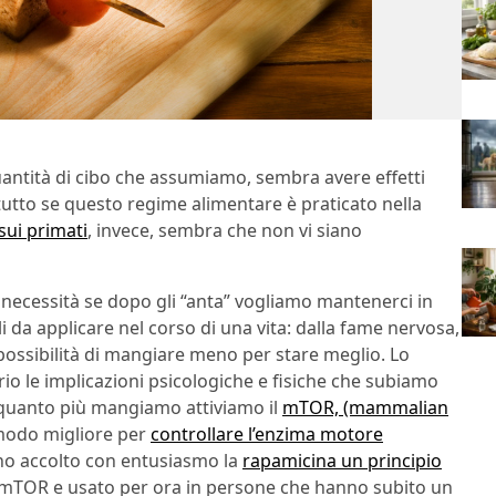
uantità di cibo che assumiamo, sembra avere effetti
ratutto se questo regime alimentare è praticato nella
sui primati
, invece, sembra che non vi siano
necessità se dopo gli “anta” vogliamo mantenerci in
li da applicare nel corso di una vita: dalla fame nervosa,
possibilità di mangiare meno per stare meglio. Lo
io le implicazioni psicologiche e fisiche che subiamo
quanto più mangiamo attiviamo il
mTOR, (mammalian
modo migliore per
controllare l’enzima motore
nno accolto con entusiasmo la
rapamicina un principio
l mTOR e usato per ora in persone che hanno subito un