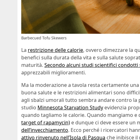
Barbecued Tofu Skewers
La
restrizione delle calorie
, ovvero dimezzare la q
benefici sulla durata della vita e sulla salute sop
maturità.
Secondo alcuni studi scientifici condotti 
apprezzabili miglioramenti.
Ma la moderazione a tavola resta certamente una 
buona salute e le restrizioni alimentari sono diffici
agli sbalzi umorali tutto sembra andare contro la 
studio
Minnesota Starvation Study
evidenzia propr
quando tagliamo le calorie. Quando mangiamo e 
target of rapamycin)
e dunque ci deve essere un 
dell’invecchiamento
. Ecco perché i ricercatori ha
attivo rinvenuto nell’Isola di Pasqua
che inibisce i