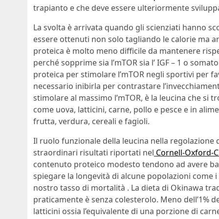
trapianto e che deve essere ulteriormente svilupp
La svolta è arrivata quando gli scienziati hanno sc
essere ottenuti non solo tagliando le calorie ma an
proteica è molto meno difficile da mantenere rispe
perché sopprime sia l’mTOR sia l’ IGF – 1 o somato
proteica per stimolare l’mTOR negli sportivi per f
necessario inibirla per contrastare l’invecchiamen
stimolare al massimo l’mTOR, è la leucina che si t
come uova, latticini, carne, pollo e pesce e in al
frutta, verdura, cereali e fagioli.
Il ruolo funzionale della leucina nella regolazione 
straordinari risultati riportati nel
Cornell-Oxford-C
contenuto proteico modesto tendono ad avere bass
spiegare la longevità di alcune popolazioni come i
nostro tasso di mortalità . La dieta di Okinawa tra
praticamente è senza colesterolo. Meno dell’1% de
latticini ossia l’equivalente di una porzione di ca