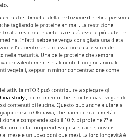
ato.
operto che i benefici della restrizione dietetica possono
che tagliando le proteine animali. La restrizione
tto alla restrizione dietetica e può essere più potente
medina. Infatti, sebbene venga consigliata una dieta
avorire l’aumento della massa muscolare si rende
to nella maturità. Una delle proteine che sembra
rova prevalentemente in alimenti di origine animale
imenti vegetali, seppur in minor concentrazione come
dell’attività mTOR può contribuire a spiegare gli
hina Study
, dal momento che le diete quasi- vegan di
i contenuti di leucina. Questo può anche aiutare a
 giapponesi di Okinawa, che hanno circa la metà il
dizionale comprende solo il 10 % di proteine ?? e
lla loro dieta comprendeva pesce, carne, uova e
rne al mese e un uovo ogni due mesi. La loro longevità è