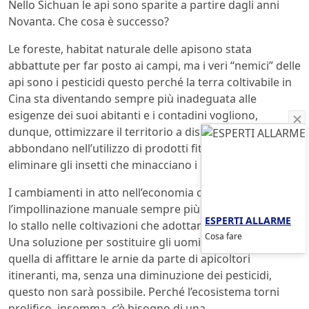
Nello Sichuan le api sono sparite a partire dagli anni
Novanta. Che cosa è successo?
Le foreste, habitat naturale delle apisono stata
abbattute per far posto ai campi, ma i veri “nemici” delle
api sono i pesticidi questo perché la terra coltivabile in
Cina sta diventando sempre più inadeguata alle
esigenze dei suoi abitanti e i contadini vogliono,
dunque, ottimizzare il territorio a disposizione e
abbondano nell’utilizzo di prodotti fitosanitari per
eliminare gli insetti che minacciano i raccolti.
I cambiamenti in atto nell’economia cinese rendono
l’impollinazione manuale sempre più costosa e si rischia
ESPERTI ALLARME
lo stallo nelle coltivazioni che adottano questa tecnica.
Cosa fare
Una soluzione per sostituire gli uomini-ape sarebbe
quella di affittare le arnie da parte di apicoltori
itineranti, ma, senza una diminuzione dei pesticidi,
questo non sarà possibile. Perché l’ecosistema torni
prolifico, insomma, c’è bisogno di una