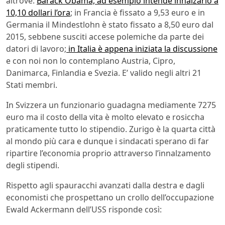
altrove:
Barack Obama, ad esempio intende innalzarlo a
10,10 dollari l’ora
; in Francia è fissato a 9,53 euro e in
Germania il Mindestlohn è stato fissato a 8,50 euro dal
2015, sebbene susciti accese polemiche da parte dei
datori di lavoro;
in Italia è appena iniziata la discussione
e con noi non lo contemplano Austria, Cipro,
Danimarca, Finlandia e Svezia. E’ valido negli altri 21
Stati membri.
In Svizzera un funzionario guadagna mediamente 7275
euro ma il costo della vita è molto elevato e rosiccha
praticamente tutto lo stipendio. Zurigo è la quarta città
al mondo più cara e dunque i sindacati sperano di far
ripartire l’economia proprio attraverso l’innalzamento
degli stipendi.
Rispetto agli spauracchi avanzati dalla destra e dagli
economisti che prospettano un crollo dell’occupazione
Ewald Ackermann dell’USS risponde così: