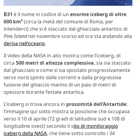
B31
è il nome in codice di un
enorme iceberg di oltre
600 km²
(circa la metà del comune di Roma, per
intenderci) che si è staccato dal ghiacciaio antartico di
Pine Island
nel novembre scorso ed ora sta andando alla
deriva nell’oceano
.
Il video della NASA in alto mostra come l’iceberg, di
circa
500 metri di altezza complessiva
, sia sia staccato
dal ghiacciaio e come si sia spostato progressivamente
verso nord spinto dalle correnti e dalla progressiva
fusione del ghiaccio marino di un paio di metri di
spessore durante l’estate antartica.
L’iceberg si trova ancora in
prossimità dell’Antartide
:
l’immagine qui sotto mostra la posizione che occupava
verso il 10 di aprile (72 gradi di latitudine sud e 108 di
longitudine ovest) secondo il s
ito di monitoraggio
iceberg della NASA
, che tiene sotto controllo i 34