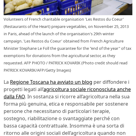
Volunteers of French charitable organisation 'Les Restos du Coeur'
(Restaurants of the Heart) prepare vegetables, on November 25, 2013
in Paris, ahead of the launch of the organisation's 29th winter
campaign. 'Les Restos du Coeur' obtained from French Agriculture
Minister Stephane Le Foll the guarantee for the "end of the year" of tax
exemptions for donations from the agricultural sector, as they
requested. AFP PHOTO / PATRICK KOVARIK (Photo credit should read
PATRICK KOVARIK/AFP/Getty Images)
La
Regione Toscana ha avviato un blog
per diffondere i
progetti legati all’
agricoltura sociale riconosciuta anche
dalla FAO
. In sostanza si ricorre all’agricoltura nella sua
forma più genuina, etica e responsabile per sostenere
persone che necessitano di particolari terapie,
sostegno, riabilitazione o svantaggiate perché con
bassa capacità contrattuale. Insomma è una sorta di
ritorno alle origini sociali dell’agricoltura quando non