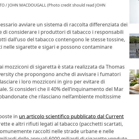
PHOTO / JOHN MACDOUGALL (Photo credit should read JOHN
cessario avviare un sistema di raccolta differenziata dei
 di considerare i produttori di tabacco i responsabili
dotti dall’uso del tabacco contengono le stesse tossine,
i nelle sigarette e sigari e possono contaminare
i mozziconi di sigaretta è stata realizzata da Thomas
iversity che propongono anche di avvisare i fumatori
lasciare i loro mozziconi in giro per evitare di
e. Si consideri che il 40% dell’inquinamento del Mar
bbandonate che rilasciano nell’ambiente moltissime
poste in
un articolo scientifico pubblicato dal Current
ette e altri rifiuti legati al tabacco (pacchetti scartati,
ù comunemente raccolti nelle strade urbane e nelle
miliardi delle annuali 6000 miliardi di sigarette vendute