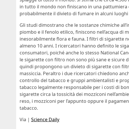
in tutto il mondo non finiscano in una pattumiera 
probabilmente il divieto di fumare in alcuni luoghi
Gli studi dimostrano che le sostanze chimiche all’int
piombo e il fenolo etilico, finiscono nell’acqua 
inesorabilmente flora e fauna. I filtri di sigarette
almeno 10 anni. I ricercatori hanno definito le sigar
consumatori, poiché anche lo stesso National Canc
le sigarette con filtro non sono più sane e sicure 
quindi propongono un divieto di sigarette con filt
massiccia. Peraltro i due ricercatori chiedono anch
controllo del tabacco e gruppi ambientalisti e pro
tabacco legalmente responsabile per i costi di boni
sigarette circa la tossicità dei mozziconi nell’am
reso, i mozziconi per l’appunto oppure il pagamento
tabacco.
Via |
Science Daily