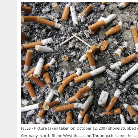
FILES - Picture taken taken on October 12, 2007 shows stubbed ou
Germany. North-Rhine Westphalia and Thuringia became the last