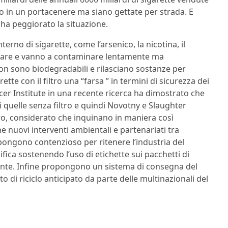
o in un portacenere ma siano gettate per strada. E
 ha peggiorato la situazione.
erno di sigarette, come l’arsenico, la nicotina, il
di mare e vanno a contaminare lentamente ma
 non sono biodegradabili e rilasciano sostanze per
ette con il filtro una “farsa ” in termini di sicurezza dei
er Institute in una recente ricerca ha dimostrato che
di quelle senza filtro e quindi Novotny e Slaughter
ro, considerato che inquinano in maniera così
e nuovi interventi ambientali e partenariati tra
pongono contenzioso per ritenere l’industria del
fica sostenendo l’uso di etichette sui pacchetti di
biente. Infine propongono un sistema di consegna del
 di riciclo anticipato da parte delle multinazionali del