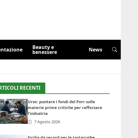
Beauty e
entazione
News
benessere
RTICOLI RECENTI
Urso: puntare i fondi del Pnrr sulle
materie prime critiche per rafforzare
l’industria
7 Agosto 2026
Sicilia da record per le tartarughe