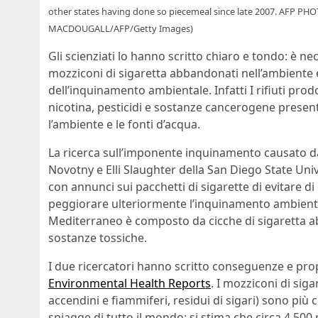
other states having done so piecemeal since late 2007. AFP 
MACDOUGALL/AFP/Getty Images)
Gli scienziati lo hanno scritto chiaro e tondo: è ne
mozziconi di sigaretta abbandonati nell’ambiente e
dell’inquinamento ambientale. Infatti I rifiuti pro
nicotina, pesticidi e sostanze cancerogene present
l’ambiente e le fonti d’acqua.
La ricerca sull’imponente inquinamento causato da
Novotny e Elli Slaughter della San Diego State Un
con annunci sui pacchetti di sigarette di evitare di 
peggiorare ulteriormente l’inquinamento ambiental
Mediterraneo è composto da cicche di sigaretta a
sostanze tossiche.
I due ricercatori hanno scritto conseguenze e pro
Environmental Health Reports
. I mozziconi di sigar
accendini e fiammiferi, residui di sigari) sono pi
spiagge di tutto il mondo: si stima che circa 4.500 