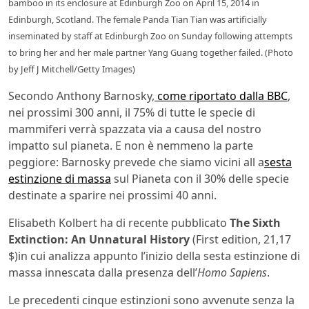
bamboo in its enclosure at Edinburgh Zoo on April 15, 2014 in
Edinburgh, Scotland. The female Panda Tian Tian was artificially
inseminated by staff at Edinburgh Zoo on Sunday following attempts
to bring her and her male partner Yang Guang together failed. (Photo
by Jeff J Mitchell/Getty Images)
Secondo Anthony Barnosky,
come riportato dalla BBC
,
nei prossimi 300 anni, il 75% di tutte le specie di
mammiferi verrà spazzata via a causa del nostro
impatto sul pianeta. E non è nemmeno la parte
peggiore: Barnosky prevede che siamo vicini all a
sesta
estinzione di massa
sul Pianeta con il 30% delle specie
destinate a sparire nei prossimi 40 anni.
Elisabeth Kolbert ha di recente pubblicato
The Sixth
Extinction: An Unnatural History
(First edition, 21,17
$)in cui analizza appunto l’inizio della sesta estinzione di
massa innescata dalla presenza dell’
Homo Sapiens
.
Le precedenti cinque estinzioni sono avvenute senza la