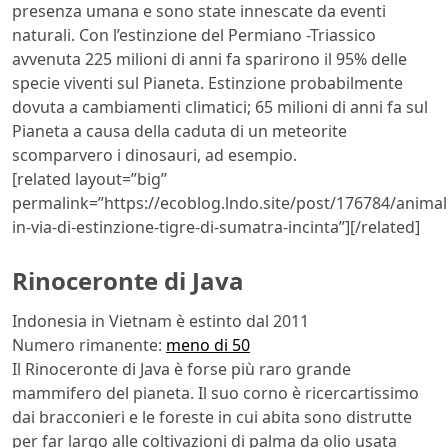
presenza umana e sono state innescate da eventi
naturali. Con l’estinzione del Permiano -Triassico
avvenuta 225 milioni di anni fa sparirono il 95% delle
specie viventi sul Pianeta. Estinzione probabilmente
dovuta a cambiamenti climatici; 65 milioni di anni fa sul
Pianeta a causa della caduta di un meteorite
scomparvero i dinosauri, ad esempio.
[related layout=”big”
permalink=”https://ecoblog.lndo.site/post/176784/animal
in-via-di-estinzione-tigre-di-sumatra-incinta”][/related]
Rinoceronte di Java
Indonesia in Vietnam è estinto dal 2011
Numero rimanente:
meno di 50
Il Rinoceronte di Java è forse più raro grande
mammifero del pianeta. Il suo corno è ricercartissimo
dai bracconieri e le foreste in cui abita sono distrutte
per far largo alle coltivazioni di palma da olio usata