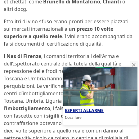
etichettati come
Brunello di Montalcino
,
Chianti
o
altri docg.
Ettolitri di vino sfuso erano pronti per essere piazzati
sui mercati internazionali a
un prezzo 10 volte
superiore a quello reale
. I vini erano accompagnati da
falsi documenti di certificazione di qualità.
I
Nas di Firenze
, i comandi territoriali dell’Arma e
dell’Ispettorato centrale della tutela della qualità e
repressione delle frodi nel settore agroalimentare di
Toscana e Umbria hanno condotto decine di
perquisizioni. Le verifiche hanno riguardato cantine,
centri d’imbottigliamento supermercati ed enoteche in
Toscana, Umbria, Liguria e Lazio. Dopo
l’
imbottigliamento
, i falsi docg venivano
etichettati
ESPERTI ALLARME
con fascette con i
sigilli dello Stato
e grazie a questa
Cosa fare
contraffazione potevano essere venduti a un valore
dieci volte superiore a quello reale con un danno al
settore vitivinicolo calcolato in centinaia di migliaia di