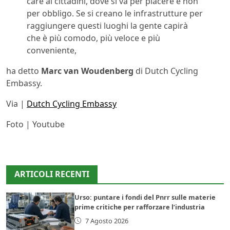
care ai cittadini, dove si va per piacere e non
per obbligo. Se si creano le infrastrutture per
raggiungere questi luoghi la gente capirà
che è più comodo, più veloce e più
conveniente,
ha detto
Marc van Woudenberg
di Dutch Cycling
Embassy.
Via |
Dutch Cycling Embassy
Foto | Youtube
ARTICOLI RECENTI
Urso: puntare i fondi del Pnrr sulle materie
prime critiche per rafforzare l’industria
7 Agosto 2026