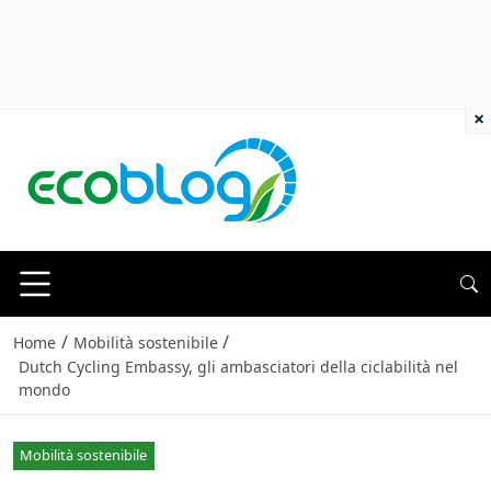
×
/
/
Home
Mobilità sostenibile
Dutch Cycling Embassy, gli ambasciatori della ciclabilità nel
mondo
Mobilità sostenibile