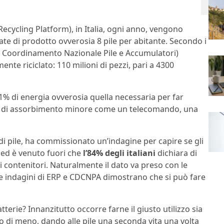
ecycling Platform), in Italia, ogni anno, vengono
late di prodotto ovverosia 8 pile per abitante. Secondo i
i Coordinamento Nazionale Pile e Accumulatori)
ente riciclato: 110 milioni di pezzi, pari a 4300
% di energia ovverosia quella necessaria per far
o di assorbimento minore come un telecomando, una
di pile, ha commissionato un’indagine per capire se gli
 ed è venuto fuori che
l’84% degli italiani
dichiara di
ti contenitori. Naturalmente il dato va preso con le
 due indagini di ERP e CDCNPA dimostrano che si può fare
terie? Innanzitutto occorre farne il giusto utilizzo sia
 di meno, dando alle pile una seconda vita una volta