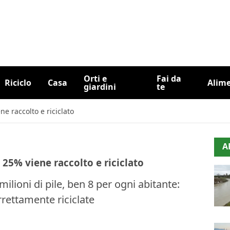
Orti e
Fai da
Riciclo
Casa
Alim
giardini
te
ene raccolto e riciclato
A
il 25% viene raccolto e riciclato
lioni di pile, ben 8 per ogni abitante:
rettamente riciclate