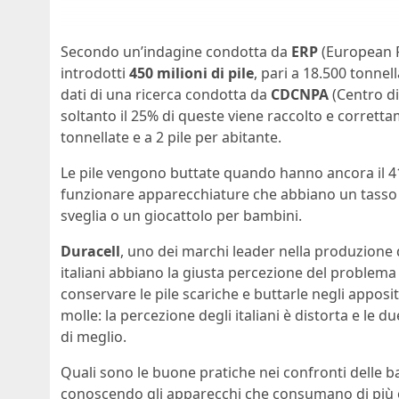
Secondo un’indagine condotta da
ERP
(European R
introdotti
450 milioni di pile
, pari a 18.500 tonnel
dati di una ricerca condotta da
CDCNPA
(Centro d
soltanto il 25% di queste viene raccolto e correttam
tonnellate e a 2 pile per abitante.
Le pile vengono buttate quando hanno ancora il 41
funzionare apparecchiature che abbiano un tass
sveglia o un giocattolo per bambini.
Duracell
, uno dei marchi leader nella produzione 
italiani abbiano la giusta percezione del problema
conservare le pile scariche e buttarle negli apposi
molle: la percezione degli italiani è distorta e le
di meglio.
Quali sono le buone pratiche nei confronti delle bat
conoscendo gli apparecchi che consumano di più o