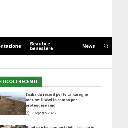
Beauty e
entazione
News
benessere
RTICOLI RECENTI
Sicilia da record per le tartarughe
marine: il Wwf in campo per
proteggere i nidi
7 Agosto 2026
Bioplastiche compostabili, il riciclo in