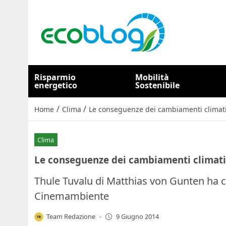
Risparmio
Mobilità
energetico
Sostenibile
/
/
Home
Clima
Le conseguenze dei cambiamenti climatic
Clima
Le conseguenze dei cambiamenti climatic
Thule Tuvalu di Matthias von Gunten ha c
Cinemambiente
Team Redazione
-
9 Giugno 2014