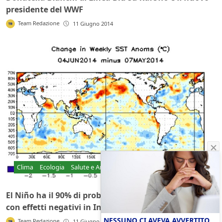
presidente del WWF
Team Redazione
11 Giugno 2014
Clima
Ecologia
Salute e Ambiente
El Niño ha il 90% di probabilità di colpire quest’anno
con effetti negativi in India, Australia e Sud America
NESSUNO CI AVEVA AVVERTITO
Team Redazione
11 Giugno 2014