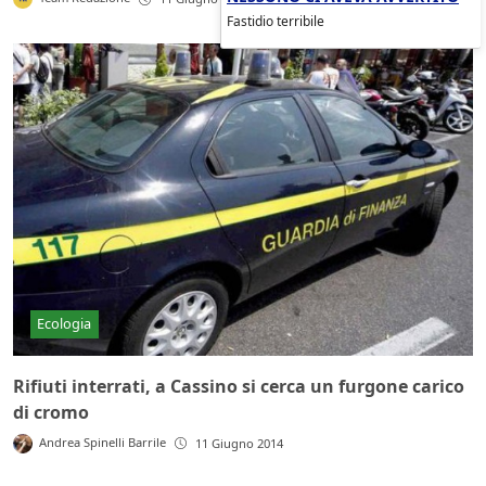
Fastidio terribile
Ecologia
Rifiuti interrati, a Cassino si cerca un furgone carico
di cromo
Andrea Spinelli Barrile
11 Giugno 2014