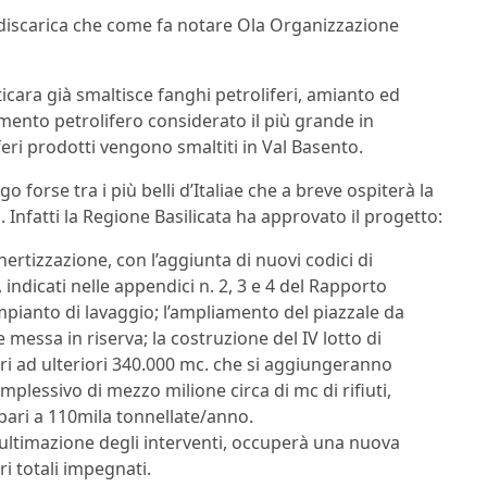
discarica che come fa notare Ola Organizzazione
rticara già smaltisce fanghi petroliferi, amianto ed
acimento petrolifero considerato il più grande in
feri prodotti vengono smaltiti in Val Basento.
 forse tra i più belli d’Italiae che a breve ospiterà la
. Infatti la Regione Basilicata ha approvato il progetto:
nertizzazione, con l’aggiunta di nuovi codici di
 indicati nelle appendici n. 2, 3 e 4 del Rapporto
 impianto di lavaggio; l’ampliamento del piazzale da
 messa in riserva; la costruzione del IV lotto di
ri ad ulteriori 340.000 mc. che si aggiungeranno
mplessivo di mezzo milione circa di mc di rifiuti,
pari a 110mila tonnellate/anno.
ltimazione degli interventi, occuperà una nuova
ri totali impegnati.