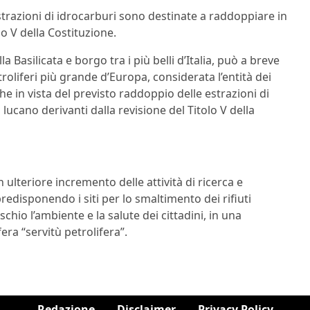
strazioni di idrocarburi sono destinate a raddoppiare in
olo V della Costituzione.
a Basilicata e borgo tra i più belli d’Italia, può a breve
roliferi più grande d’Europa, considerata l’entità dei
he in vista del previsto raddoppio delle estrazioni di
io lucano derivanti dalla revisione del Titolo V della
ulteriore incremento delle attività di ricerca e
predisponendo i siti per lo smaltimento dei rifiuti
chio l’ambiente e la salute dei cittadini, in una
ra “servitù petrolifera”.
Redazione
Disclaimer
Privacy Policy