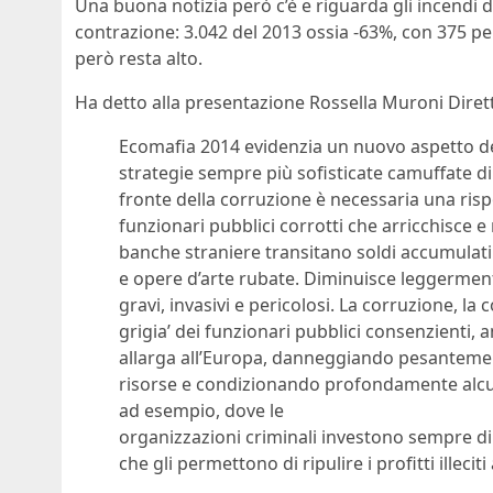
Una buona notizia però c’è e riguarda gli incendi 
contrazione: 3.042 del 2013 ossia -63%, con 375 pe
però resta alto.
Ha detto alla presentazione Rossella Muroni Diret
Ecomafia 2014 evidenzia un nuovo aspetto del
strategie sempre più sofisticate camuffate di
fronte della corruzione è necessaria una risp
funzionari pubblici corrotti che arricchisce 
banche straniere transitano soldi accumulati t
e opere d’arte rubate. Diminuisce leggerment
gravi, invasivi e pericolosi. La corruzione, l
grigia’ dei funzionari pubblici consenzienti, a
allarga all’Europa, danneggiando pesanteme
risorse e condizionando profondamente alcuni
ad esempio, dove le
organizzazioni criminali investono sempre di 
che gli permettono di ripulire i profitti illeci