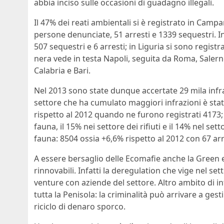
abbia inciso sulle occasioni di guadagno illegali.
Il 47% dei reati ambientali si è registrato in Campan
persone denunciate, 51 arresti e 1339 sequestri. In
507 sequestri e 6 arresti; in Liguria si sono registra
nera vede in testa Napoli, seguita da Roma, Saler
Calabria e Bari.
Nel 2013 sono state dunque accertate 29 mila infrazio
settore che ha cumulato maggiori infrazioni è stat
rispetto al 2012 quando ne furono registrati 4173; i
fauna, il 15% nei settore dei rifiuti e il 14% nel set
fauna: 8504 ossia +6,6% rispetto al 2012 con 67 ar
A essere bersaglio delle Ecomafie anche la Green 
rinnovabili. Infatti la deregulation che vige nel set
venture con aziende del settore. Altro ambito di in
tutta la Penisola: la criminalità può arrivare a gestir
riciclo di denaro sporco.