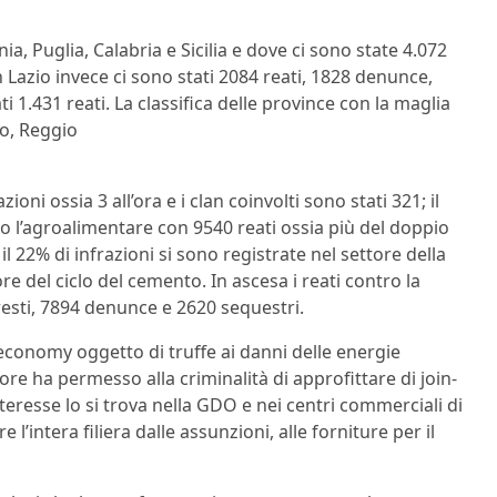
ia, Puglia, Calabria e Sicilia e dove ci sono state 4.072
 Lazio invece ci sono stati 2084 reati, 1828 denunce,
ti 1.431 reati. La classifica delle province con la maglia
no, Reggio
ni ossia 3 all’ora e i clan coinvolti sono stati 321; il
o l’agroalimentare con 9540 reati ossia più del doppio
l 22% di infrazioni si sono registrate nel settore della
tore del ciclo del cemento. In ascesa i reati contro la
resti, 7894 denunce e 2620 sequestri.
economy oggetto di truffe ai danni delle energie
tore ha permesso alla criminalità di approfittare di join-
teresse lo si trova nella GDO e nei centri commerciali di
e l’intera filiera dalle assunzioni, alle forniture per il