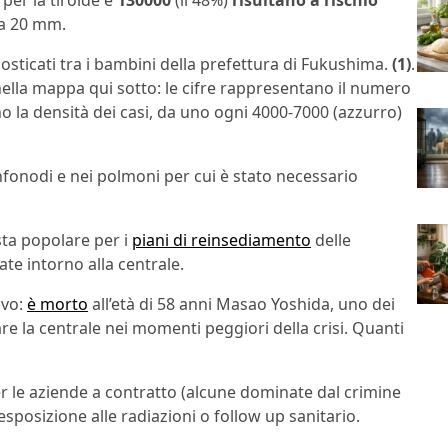
per la tiroide e
130000
(il 48%)
risultano a rischio
 a 20 mm.
sticati tra i bambini della prefettura di Fukushima.
(1)
.
nella mappa qui sotto: le cifre rappresentano il numero
ono la densità dei casi, da uno ogni 4000-7000 (azzurro)
nfonodi e nei polmoni per cui è stato necessario
sta popolare per i
piani di reinsediamento
delle
te intorno alla centrale.
ivo:
è morto
all’età di 58 anni Masao Yoshida, uno dei
e la centrale nei momenti peggiori della crisi. Quanti
 per le aziende a contratto (alcune dominate dal crimine
posizione alle radiazioni o follow up sanitario.