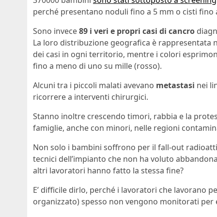
370000 bambini
sono stati sottoposto a screening
perché presentano noduli fino a 5 mm o cisti fino
Sono invece
89 i veri e propri casi di cancro
diagno
La loro distribuzione geografica è rappresentata 
dei casi in ogni territorio, mentre i colori esprim
fino a meno di uno su mille (rosso).
Alcuni tra i piccoli malati avevano
metastasi
nei li
ricorrere a interventi chirurgici.
Stanno inoltre crescendo timori, rabbia e la prote
famiglie, anche con minori, nelle regioni contamina
Non solo i bambini soffrono per il fall-out radioatt
tecnici dell’impianto che non ha voluto abbandonar
altri lavoratori hanno fatto la stessa fine?
E’ difficile dirlo, perché i lavoratori che lavorano
organizzato) spesso non vengono monitorati per es