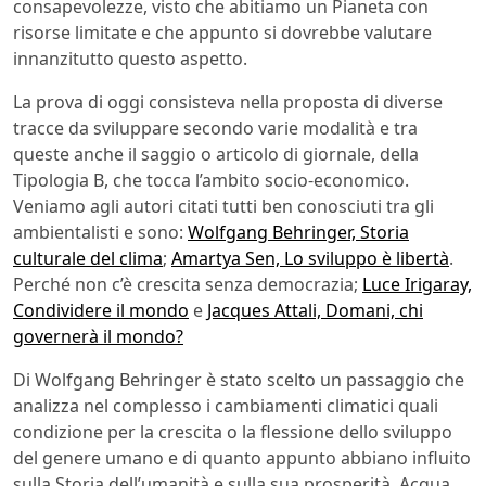
consapevolezze, visto che abitiamo un Pianeta con
risorse limitate e che appunto si dovrebbe valutare
innanzitutto questo aspetto.
La prova di oggi consisteva nella proposta di diverse
tracce da sviluppare secondo varie modalità e tra
queste anche il saggio o articolo di giornale, della
Tipologia B, che tocca l’ambito socio-economico.
Veniamo agli autori citati tutti ben conosciuti tra gli
ambientalisti e sono:
Wolfgang Behringer, Storia
culturale del clima
;
Amartya Sen, Lo sviluppo è libertà
.
Perché non c’è crescita senza democrazia;
Luce Irigaray,
Condividere il mondo
e
Jacques Attali, Domani, chi
governerà il mondo?
Di Wolfgang Behringer è stato scelto un passaggio che
analizza nel complesso i cambiamenti climatici quali
condizione per la crescita o la flessione dello sviluppo
del genere umano e di quanto appunto abbiano influito
sulla Storia dell’umanità e sulla sua prosperità. Acqua,