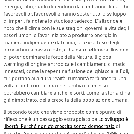
energia, cibo, suolo dipendono da condizioni climatiche
favorevoli o sfavorevoli e hanno sostenuto lo sviluppo
di imperi, fa notare lo studioso tedesco. D’altronde è
noto che il clima con le sue stagioni governi la vita degli
esseri umani e l’aver iniziato a produrre energia in
maniera indipendente dal clima, grazie all’uso degli
idrocarburi a basso costo, ci ha dato l’effimera illusione
di poter dominare le forze della Natura. Il global
warming di origine antropica e i cambiamenti climatici
innescati, come la repentina fusione dei ghiacciai a Poli,
ci riportano alla dura realtà: l’umanità farà ancora una
volta i conti con il clima che cambia e con esso
potrebbero cambiare anche le sorti, come la storia ci ha
già dimostrato, della crescita della popolazione umana.
Il secondo testo che viene proposto come spunto di
riflessione è un passaggio estrapolato da
Lo sviluppo è
libertà. Perché non c’è crescita senza democrazia
di
Amartya Sen, economista e Premio Nobel nel 1998, che