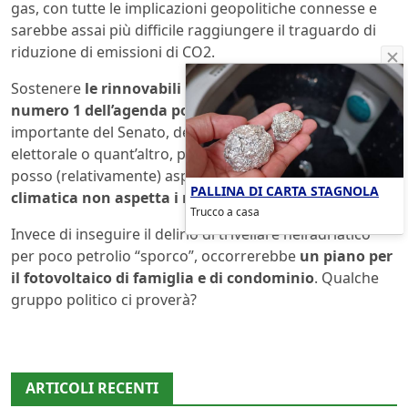
gas, con tutte le implicazioni geopolitiche connesse e
sarebbe assai più difficile raggiungere il traguardo di
riduzione di emissioni di CO2.
Sostenere
le rinnovabili dovrebbe essere il punto
numero 1 dell’agenda politica
, questione ben più
importante del Senato, delle Province, della legge
elettorale o quant’altro, perché mentre queste cose
posso (relativamente) aspettare,
la crisi energetica e
PALLINA DI CARTA STAGNOLA
climatica non aspetta i nostri tempi
.
Trucco a casa
Invece di inseguire il delirio di trivellare nell’adriatico
per poco petrolio “sporco”, occorrerebbe
un piano per
il fotovoltaico di famiglia e di condominio
. Qualche
gruppo politico ci proverà?
ARTICOLI RECENTI