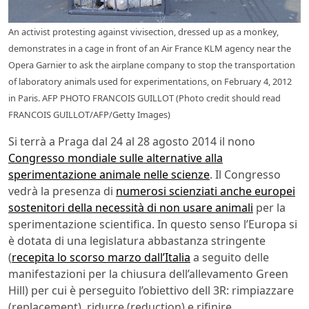
An activist protesting against vivisection, dressed up as a monkey,
demonstrates in a cage in front of an Air France KLM agency near the
Opera Garnier to ask the airplane company to stop the transportation
of laboratory animals used for experimentations, on February 4, 2012
in Paris. AFP PHOTO FRANCOIS GUILLOT (Photo credit should read
FRANCOIS GUILLOT/AFP/Getty Images)
Si terrà a Praga dal 24 al 28 agosto 2014 il nono
Congresso mondiale sulle alternative alla
sperimentazione animale nelle scienze
. Il Congresso
vedrà la presenza di
numerosi scienziati anche europei
sostenitori della necessità di non usare animali
per la
sperimentazione scientifica. In questo senso l’Europa si
è dotata di una legislatura abbastanza stringente
(
recepita lo scorso marzo dall’Italia
a seguito delle
manifestazioni per la chiusura dell’allevamento Green
Hill) per cui è perseguito l’obiettivo dell 3R: rimpiazzare
(replacement), ridurre (reduction) e rifinire