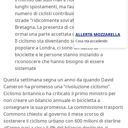
lunghi spostamenti, ma l’aumento del
numero di ciclisti contribuirebbe a liberare le
strade “ridicolmente sovraffollate” della Gran
Bretagna. La presenza di ciclisti sulle strade è
ormai una parte accettata della vita cittadina.
ALLERTA MOZZARELLA
Il ciclismo sta diventando sempre più
Cosa sta accadendo
popolare a Londra, ci sono un sacco di
biciclette e le persone stanno iniziando a
riconoscere che hanno bisogno di essere
sistemate
Questa settimana segna un anno da quando David
Cameron ha promesso una “rivoluzione ciclismo”.
Ciclismo britannico ha criticato il primo ministro per
non creare un bilancio annuale in bicicletta a
consegnare la sua promessa. La commissione trasporti
Commons chiesto al governo il mese scorso di
sostenere il ciclismo urbano con 600 milioni di sterline
all’anno pari a circa il 4% del bilancio destinato ai