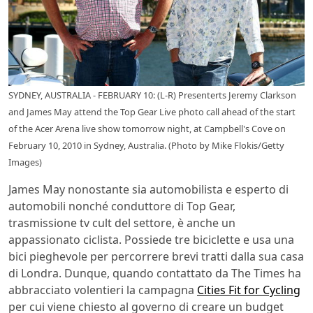
SYDNEY, AUSTRALIA - FEBRUARY 10: (L-R) Presenterts Jeremy Clarkson
and James May attend the Top Gear Live photo call ahead of the start
of the Acer Arena live show tomorrow night, at Campbell's Cove on
February 10, 2010 in Sydney, Australia. (Photo by Mike Flokis/Getty
Images)
James May nonostante sia automobilista e esperto di
automobili nonché conduttore di Top Gear,
trasmissione tv cult del settore, è anche un
appassionato ciclista. Possiede tre biciclette e usa una
bici pieghevole per percorrere brevi tratti dalla sua casa
di Londra. Dunque, quando contattato da The Times ha
abbracciato volentieri la campagna
Cities Fit for Cycling
per cui viene chiesto al governo di creare un budget