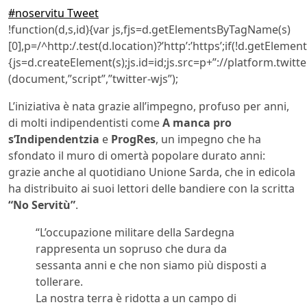
#noservitu Tweet
!function(d,s,id){var js,fjs=d.getElementsByTagName(s)
[0],p=/^http:/.test(d.location)?’http’:’https’;if(!d.getElement
{js=d.createElement(s);js.id=id;js.src=p+”://platform.twitte
(document,”script”,”twitter-wjs”);
L’iniziativa è nata grazie all’impegno, profuso per anni,
di molti indipendentisti come
A manca pro
s’Indipendentzia
e
ProgRes
, un impegno che ha
sfondato il muro di omertà popolare durato anni:
grazie anche al quotidiano Unione Sarda, che in edicola
ha distribuito ai suoi lettori delle bandiere con la scritta
“No Servitù”
.
“L’occupazione militare della Sardegna
rappresenta un sopruso che dura da
sessanta anni e che non siamo più disposti a
tollerare.
La nostra terra è ridotta a un campo di