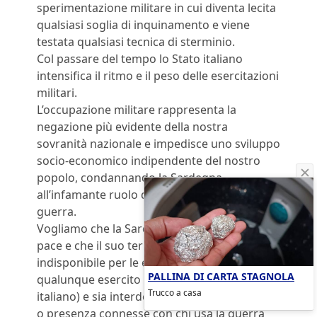
sperimentazione militare in cui diventa lecita
qualsiasi soglia di inquinamento e viene
testata qualsiasi tecnica di sterminio.
Col passare del tempo lo Stato italiano
intensifica il ritmo e il peso delle esercitazioni
militari.
L’occupazione militare rappresenta la
negazione più evidente della nostra
sovranità nazionale e impedisce uno sviluppo
socio-economico indipendente del nostro
popolo, condannando la Sardegna
all’infamante ruolo di area di servizio della
guerra.
Vogliamo che la Sardegna diventi un’isola di
pace e che il suo territorio sia assolutamente
indisponibile per le esercitazioni di guerra, di
PALLINA DI CARTA STAGNOLA
qualunque esercito (compreso quello
Trucco a casa
italiano) e sia interdetto a qualunque attività
o presenza connesse con chi usa la guerra