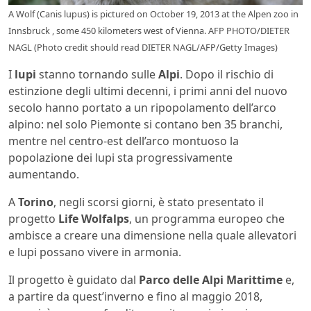
A Wolf (Canis lupus) is pictured on October 19, 2013 at the Alpen zoo in
Innsbruck , some 450 kilometers west of Vienna. AFP PHOTO/DIETER
NAGL (Photo credit should read DIETER NAGL/AFP/Getty Images)
I
lupi
stanno tornando sulle
Alpi
. Dopo il rischio di
estinzione degli ultimi decenni, i primi anni del nuovo
secolo hanno portato a un ripopolamento dell’arco
alpino: nel solo Piemonte si contano ben 35 branchi,
mentre nel centro-est dell’arco montuoso la
popolazione dei lupi sta progressivamente
aumentando.
A
Torino
, negli scorsi giorni, è stato presentato il
progetto
Life Wolfalps
, un programma europeo che
ambisce a creare una dimensione nella quale allevatori
e lupi possano vivere in armonia.
Il progetto è guidato dal
Parco delle Alpi Marittime
e,
a partire da quest’inverno e fino al maggio 2018,