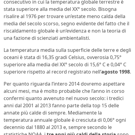
consecutivo in cui la temperatura globale terrestre è
stata superiore alla media del XX° secolo. Bisogna
risalire al 1976 per trovare un’estate meno calda della
media del secolo scorso, segno evidente del fatto che il
riscaldamento globale è un’evidenza e non la teoria di
una fazione di scienziati ambientalisti.
La temperatura media sulla superficie delle terre e degli
oceani è stata di 16,35 gradi Celsius, ovverosia 0,75°
superiore alla media del XX° secolo di 15,6° C e 0,04° C
superiore rispetto al record registrato nell’
agosto 1998
.
Per quanto riguarda l’intero 2014 dovremo aspettare
alcuni mesi, ma è molto probabile che l’anno in corso
confermi quanto avvenuto nel nuovo secolo: i tredici
anni dal 2001 al 2013 fanno parte della top 15 delle
annate più calde di sempre. Mediamente la
temperatura annuale globale è cresciuta di 0,06° ogni
decennio dal 1880 al 2013 e, sempre secondo le
statistiche NOAA, i
tre anni più caldi della storia
sono