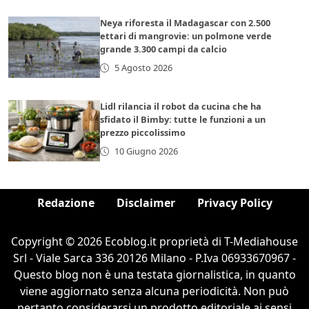
Neya riforesta il Madagascar con 2.500
ettari di mangrovie: un polmone verde
grande 3.300 campi da calcio
5 Agosto 2026
Lidl rilancia il robot da cucina che ha
sfidato il Bimby: tutte le funzioni a un
prezzo piccolissimo
10 Giugno 2026
Redazione
Disclaimer
Privacy Policy
Copyright © 2026 Ecoblog.it proprietà di T-Mediahouse
Srl - Viale Sarca 336 20126 Milano - P.Iva 06933670967 -
Questo blog non è una testata giornalistica, in quanto
viene aggiornato senza alcuna periodicità. Non può
pertanto considerarsi un prodotto editoriale ai sensi