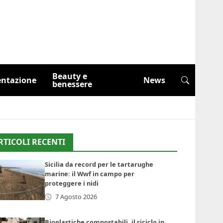
Beauty e
entazione
News
benessere
RTICOLI RECENTI
Sicilia da record per le tartarughe
marine: il Wwf in campo per
proteggere i nidi
7 Agosto 2026
Bioplastiche compostabili, il riciclo in