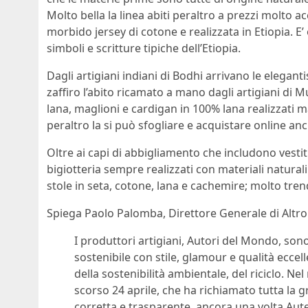
Molto bella la linea abiti peraltro a prezzi molto ac
morbido jersey di cotone e realizzata in Etiopia. E
simboli e scritture tipiche dell’Etiopia.
Dagli artigiani indiani di Bodhi arrivano le elegan
zaffiro l’abito ricamato a mano dagli artigiani di 
lana, maglioni e cardigan in 100% lana realizzati m
peraltro la si può sfogliare e acquistare online an
Oltre ai capi di abbigliamento che includono vestit
bigiotteria sempre realizzati con materiali naturali
stole in seta, cotone, lana e cachemire; molto tre
Spiega Paolo Palomba, Direttore Generale di Altr
I produttori artigiani, Autori del Mondo, son
sostenibile con stile, glamour e qualità eccell
della sostenibilità ambientale, del riciclo. N
scorso 24 aprile, che ha richiamato tutta la 
corretta e trasparente, ancora una volta Auteu