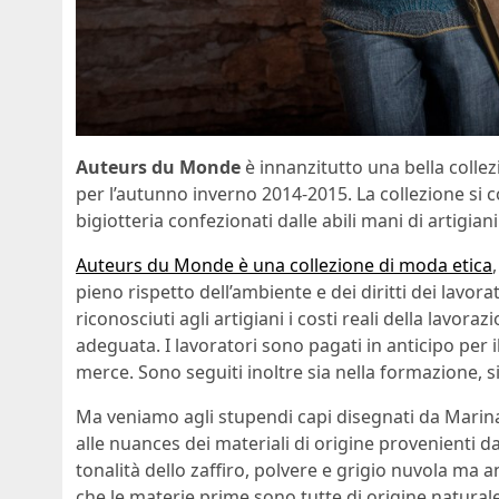
Auteurs du Monde
è innanzitutto una bella coll
per l’autunno inverno 2014-2015. La collezione si
bigiotteria confezionati dalle abili mani di artigiani
Auteurs du Monde è una collezione di moda etica
pieno rispetto dell’ambiente e dei diritti dei lavor
riconosciuti agli artigiani i costi reali della lavo
adeguata. I lavoratori sono pagati in anticipo per i
merce. Sono seguiti inoltre sia nella formazione, si
Ma veniamo agli stupendi capi disegnati da Marina 
alle nuances dei materiali di origine provenienti d
tonalità dello zaffiro, polvere e grigio nuvola ma 
che le materie prime sono tutte di origine natural