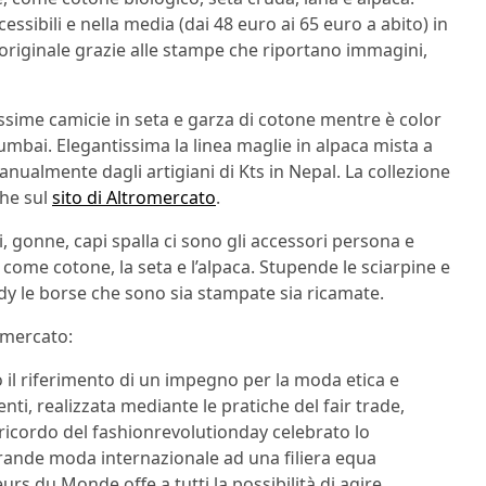
cessibili e nella media (dai 48 euro ai 65 euro a abito) in
’ originale grazie alle stampe che riportano immagini,
tissime camicie in seta e garza di cotone mentre è color
Mumbai. Elegantissima la linea maglie in alpaca mista a
anualmente dagli artigiani di Kts in Nepal. La collezione
che sul
sito di Altromercato
.
i, gonne, capi spalla ci sono gli accessori persona e
 come cotone, la seta e l’alpaca. Stupende le sciarpine e
ndy le borse che sono sia stampate sia ricamate.
omercato:
o il riferimento di un impegno per la moda etica e
enti, realizzata mediante le pratiche del fair trade,
el ricordo del fashionrevolutionday celebrato lo
grande moda internazionale ad una filiera equa
rs du Monde offe a tutti la possibilità di agire,