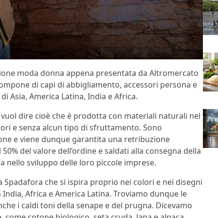
ezione moda donna appena presentata da Altromercato
 compone di capi di abbigliamento, accessori persona e
 di Asia, America Latina, India e Africa.
, vuol dire cioè che è prodotta con materiali naturali nel
atori e senza alcun tipo di sfruttamento. Sono
razione e viene dunque garantita una retribuzione
l 50% del valore dell’ordine e saldati alla consegna della
a nello sviluppo delle loro piccole imprese.
Spadafora che si ispira proprio nei colori e nei disegni
a India, Africa e America Latina. Troviamo dunque le
anche i caldi toni della senape e del prugna. Dicevamo
e, come cotone biologico, seta cruda, lana e alpaca.