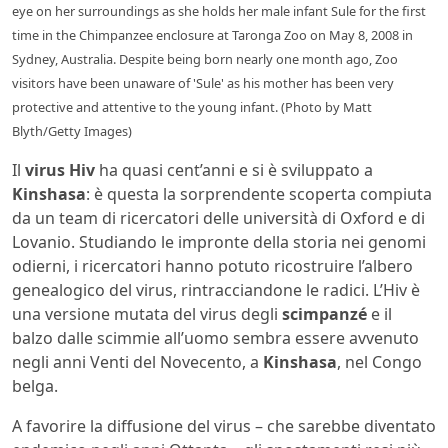
eye on her surroundings as she holds her male infant Sule for the first
time in the Chimpanzee enclosure at Taronga Zoo on May 8, 2008 in
Sydney, Australia. Despite being born nearly one month ago, Zoo
visitors have been unaware of 'Sule' as his mother has been very
protective and attentive to the young infant. (Photo by Matt
Blyth/Getty Images)
Il
virus Hiv
ha quasi cent’anni e si è sviluppato a
Kinshasa
: è questa la sorprendente scoperta compiuta
da un team di ricercatori delle università di Oxford e di
Lovanio. Studiando le impronte della storia nei genomi
odierni, i ricercatori hanno potuto ricostruire l’albero
genealogico del virus, rintracciandone le radici. L’Hiv è
una versione mutata del virus degli
scimpanzé
e il
balzo dalle scimmie all’uomo sembra essere avvenuto
negli anni Venti del Novecento, a
Kinshasa
, nel Congo
belga.
A favorire la diffusione del virus – che sarebbe diventato