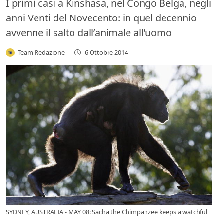
I primi casi a Kinshasa, nel Congo Belga, negli
anni Venti del Novecento: in quel decennio
avvenne il salto dall’animale all’uomo
Team Redazione
-
6 Ottobre 2014
SYDNEY, AUSTRALIA - MAY 08: Sacha the Chimpanzee keeps a watchful