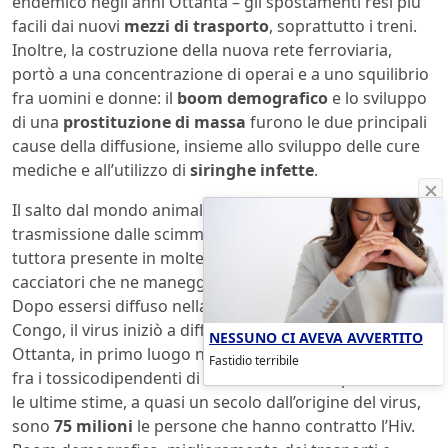
endemico negli anni Ottanta – gli spostamenti resi più
facili dai nuovi
mezzi di trasporto
, soprattutto i treni.
Inoltre, la costruzione della nuova rete ferroviaria,
portò a una concentrazione di operai e a uno squilibrio
fra uomini e donne: il
boom demografico
e lo sviluppo
di una
prostituzione di massa
furono le due principali
cause della diffusione, insieme allo sviluppo delle cure
mediche e all’utilizzo di
siringhe infette
.
Il salto dal mondo animale all’uomo avvenne con la
trasmissione dalle scimmie (l’immunodeficienza è
tuttora presente in molte comunità di primati) ai
cacciatori che ne maneggiavano la carne nelle foreste.
Dopo essersi diffuso nella Repubblica Democratica del
Congo, il virus iniziò a diffondersi nei primi anni
NESSUNO CI AVEVA AVVERTITO
Ottanta, in primo luogo nelle comunità omosessuali e
Fastidio terribile
fra i tossicodipendenti di Stati Uniti ed Europa. Secondo
le ultime stime, a quasi un secolo dall’origine del virus,
sono
75 milioni
le persone che hanno contratto l’Hiv.