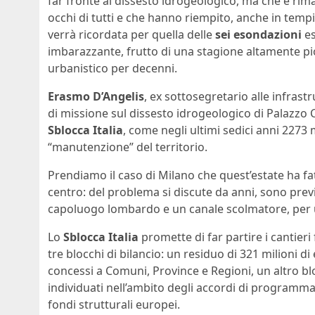
far fronte al dissesto idrogeologico, ma che è rim
occhi di tutti e che hanno riempito, anche in tempi 
verrà ricordata per quella delle
sei esondazioni
es
imbarazzante, frutto di una stagione altamente pi
urbanistico per decenni.
Erasmo D’Angelis
, ex sottosegretario alle infrast
di missione sul dissesto idrogeologico di Palazzo Ch
Sblocca Italia
, come negli ultimi sedici anni 2273 
“manutenzione” del territorio.
Prendiamo il caso di Milano che quest’estate ha fat
centro: del problema si discute da anni, sono pre
capoluogo lombardo e un canale scolmatore, per u
Lo
Sblocca Italia
promette di far partire i cantieri
tre blocchi di bilancio: un residuo di 321 milioni di
concessi a Comuni, Province e Regioni, un altro bl
individuati nell’ambito degli accordi di programma
fondi strutturali europei.