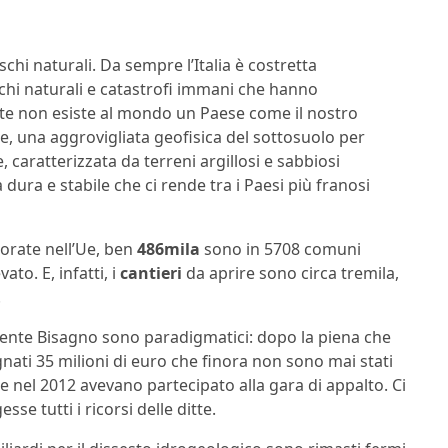
chi naturali. Da sempre l’Italia è costretta
ischi naturali e catastrofi immani che hanno
te non esiste al mondo un Paese come il nostro
e, una aggrovigliata geofisica del sottosuolo per
 caratterizzata da terreni argillosi e sabbiosi
dura e stabile che ci rende tra i Paesi più franosi
torate nell’Ue, ben
486mila
sono in 5708 comuni
ato. E, infatti, i
cantieri
da aprire sono circa tremila,
.
orrente Bisagno sono paradigmatici: dopo la piena che
ti 35 milioni di euro che finora non sono mai stati
e nel 2012 avevano partecipato alla gara di appalto. Ci
se tutti i ricorsi delle ditte.