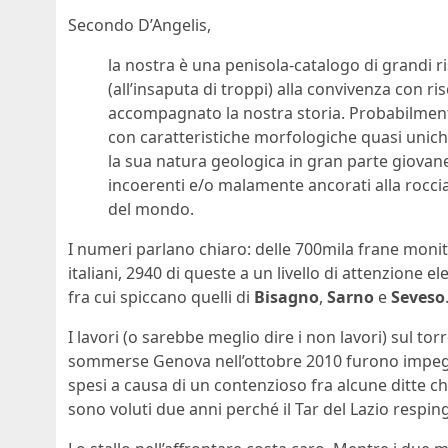
Secondo D’Angelis,
la nostra è una penisola-catalogo di grandi ris
(all’insaputa di troppi) alla convivenza con r
accompagnato la nostra storia. Probabilmen
con caratteristiche morfologiche quasi unich
la sua natura geologica in gran parte giovane,
incoerenti e/o malamente ancorati alla roccia 
del mondo.
I numeri parlano chiaro: delle 700mila frane moni
italiani, 2940 di queste a un livello di attenzione elev
fra cui spiccano quelli di
Bisagno
,
Sarno
e
Seveso
I lavori (o sarebbe meglio dire i non lavori) sul t
sommerse Genova nell’ottobre 2010 furono impegna
spesi a causa di un contenzioso fra alcune ditte ch
sono voluti due anni perché il Tar del Lazio respinges