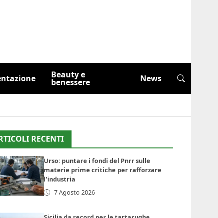
Beauty e
entazione
News
benessere
RTICOLI RECENTI
Urso: puntare i fondi del Pnrr sulle
materie prime critiche per rafforzare
l’industria
7 Agosto 2026
Sicilia da record per le tartarughe