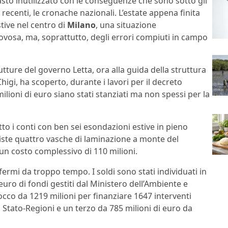
asto inutilizzato con le conseguenze che sono sotto gli
recenti, le cronache nazionali. L’estate appena finita
tive nel centro di
Milano
, una situazione
ovosa, ma, soprattutto, degli errori compiuti in campo
rutture del governo Letta, ora alla guida della struttura
igi, ha scoperto, durante i lavori per il decreto
milioni di euro siano stati stanziati ma non spessi per la
to i conti con ben sei esondazioni estive in pieno
viste quattro vasche di laminazione a monte del
n costo complessivo di 110 milioni.
 fermi da troppo tempo. I soldi sono stati individuati in
 euro di fondi gestiti dal Ministero dell’Ambiente e
occo da 1219 milioni per finanziare 1647 interventi
 Stato-Regioni e un terzo da 785 milioni di euro da