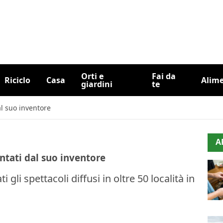
Orti e
Fai da
Riciclo
Casa
Alim
giardini
te
al suo inventore
A
ontati dal suo inventore
li spettacoli diffusi in oltre 50 località in