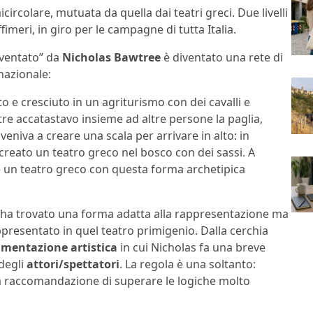
circolare, mutuata da quella dai teatri greci. Due livelli
fimeri, in giro per le campagne di tutta Italia.
inventato” da
Nicholas Bawtree
è diventato una rete di
 nazionale:
to e cresciuto in un agriturismo con dei cavalli e
ntre accatastavo insieme ad altre persone la paglia,
eniva a creare una scala per arrivare in alto: in
creato un teatro greco nel bosco con dei sassi. A
 un teatro greco con questa forma archetipica
s ha trovato una forma adatta alla rappresentazione ma
ppresentato in quel teatro primigenio. Dalla cerchia
imentazione artistica
in cui Nicholas fa una breve
degli
attori/spettatori
. La regola è una soltanto:
 la raccomandazione di superare le logiche molto