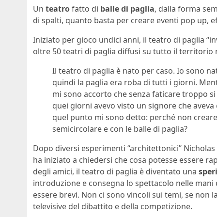
Un
teatro
fatto di
balle di paglia
, dalla forma semi
di spalti, quanto basta per creare eventi pop up, ef
Iniziato per gioco undici anni, il teatro di paglia “
oltre 50 teatri di paglia diffusi su tutto il territorio
Il teatro di paglia è nato per caso. Io sono na
quindi la paglia era roba di tutti i giorni. Me
mi sono accorto che senza faticare troppo si v
quei giorni avevo visto un signore che aveva 
quel punto mi sono detto: perché non creare
semicircolare e con le balle di paglia?
Dopo diversi esperimenti “architettonici” Nichola
ha iniziato a chiedersi che cosa potesse essere ra
degli amici, il teatro di paglia è diventato una
sper
introduzione e consegna lo spettacolo nelle mani 
essere brevi. Non ci sono vincoli sui temi, se non
televisive del dibattito e della competizione.