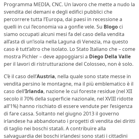
Programma MEDIA, CNC. Un lavoro che mette a nudo la
svendita dei demani e degli edifici pubblici che
percorrere tutta l’Europa, dai paesi in recessione a
quelli in cui l’economia va a gonfie vele. Su
Blogo
ci
siamo occupati alcuni mesi fa del caso della vendita
all’asta di un’isola nella Laguna di Venezia, ma questo
caso è tutt’altro che isolato. Lo Stato Italiano che – come
mostra Pichler – deve appoggiarsi a
Diego Della Valle
per il lavori di ristrutturazione del Colosseo, non è solo.
C’è il caso dell’
Austria
, nella quale sono state messe in
vendita persino le montagne, ma il più emblematico è il
caso dell’
Irlanda
, nazione le cui foreste residue (nel XII
secolo il 70% della superficie nazionale, nel XVIII ridotte
all’1%) hanno rischiato di essere vendute per l’esigenza
di fare cassa. Soltanto nel giugno 2013 il governo
irlandese ha abbandonato i progetti di vendita dei diritti
di taglio nei boschi statali. A contribuire alla
salvaguardia dei boschi irlandesi sono stati i cittadini