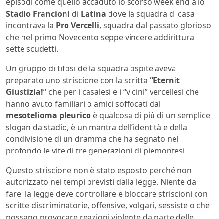
episodi come quello accaduto lo scorso week end allo
Stadio Francioni
di
Latina
dove la squadra di casa
incontrava la
Pro Vercelli
, squadra dal passato glorioso
che nel primo Novecento seppe vincere addirittura
sette scudetti.
Un gruppo di tifosi della squadra ospite aveva
preparato uno striscione con la scritta
“Eternit
Giustizia!”
che per i casalesi e i “vicini” vercellesi che
hanno avuto familiari o amici soffocati dal
mesotelioma pleurico
è qualcosa di più di un semplice
slogan da stadio, è un mantra dell’identità e della
condivisione di un dramma che ha segnato nel
profondo le vite di tre generazioni di piemontesi.
Questo striscione non è stato esposto perché non
autorizzato nei tempi previsti dalla legge. Niente da
fare: la legge deve controllare e bloccare striscioni con
scritte discriminatorie, offensive, volgari, sessiste o che
possano provocare reazioni violente da parte delle