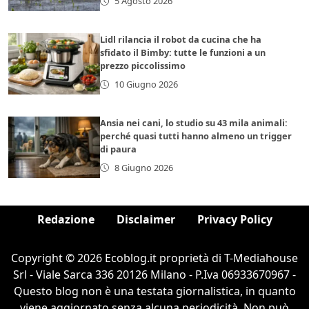
5 Agosto 2026
Lidl rilancia il robot da cucina che ha
sfidato il Bimby: tutte le funzioni a un
prezzo piccolissimo
10 Giugno 2026
Ansia nei cani, lo studio su 43 mila animali:
perché quasi tutti hanno almeno un trigger
di paura
8 Giugno 2026
Redazione
Disclaimer
Privacy Policy
Copyright © 2026 Ecoblog.it proprietà di T-Mediahouse
Srl - Viale Sarca 336 20126 Milano - P.Iva 06933670967 -
Questo blog non è una testata giornalistica, in quanto
viene aggiornato senza alcuna periodicità. Non può