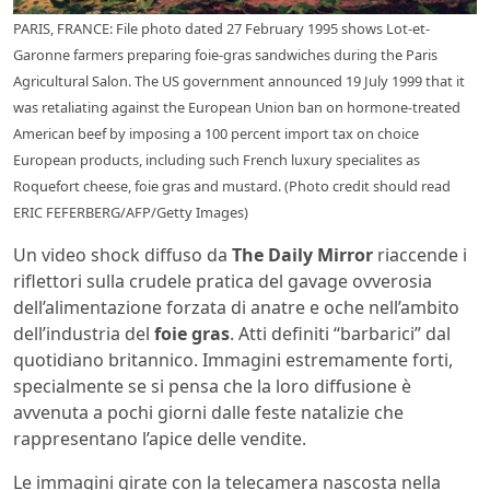
PARIS, FRANCE: File photo dated 27 February 1995 shows Lot-et-
Garonne farmers preparing foie-gras sandwiches during the Paris
Agricultural Salon. The US government announced 19 July 1999 that it
was retaliating against the European Union ban on hormone-treated
American beef by imposing a 100 percent import tax on choice
European products, including such French luxury specialites as
Roquefort cheese, foie gras and mustard. (Photo credit should read
ERIC FEFERBERG/AFP/Getty Images)
Un video shock diffuso da
The Daily Mirror
riaccende i
riflettori sulla crudele pratica del gavage ovverosia
dell’alimentazione forzata di anatre e oche nell’ambito
dell’industria del
foie gras
. Atti definiti “barbarici” dal
quotidiano britannico. Immagini estremamente forti,
specialmente se si pensa che la loro diffusione è
avvenuta a pochi giorni dalle feste natalizie che
rappresentano l’apice delle vendite.
Le immagini girate con la telecamera nascosta nella