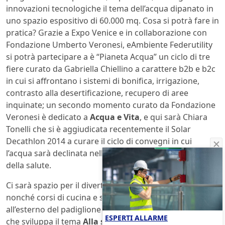
innovazioni tecnologiche il tema dell’acqua dipanato in
uno spazio espositivo di 60.000 mq. Cosa si potrà fare in
pratica? Grazie a Expo Venice e in collaborazione con
Fondazione Umberto Veronesi, eAmbiente Federutility
si potrà partecipare a è “Pianeta Acqua” un ciclo di tre
fiere curato da Gabriella Chiellino a carattere b2b e b2c
in cui si affrontano i sistemi di bonifica, irrigazione,
contrasto alla desertificazione, recupero di aree
inquinate; un secondo momento curato da Fondazione
Veronesi è dedicato a
Acqua e Vita
, e qui sarà Chiara
Tonelli che si è aggiudicata recentemente il Solar
Decathlon 2014 a curare il ciclo di convegni in cui
l’acqua sarà declinata nelle varianti del benessere e
della salute.
Ci sarà spazio per il divertimento anche dei più piccoli,
nonché corsi di cucina e show-cooking. Peraltro
all’esterno del padiglione è prevista una esposizione
ESPERTI ALLARME
che sviluppa il tema
Alla scoperta dell’acqua
dove sarà