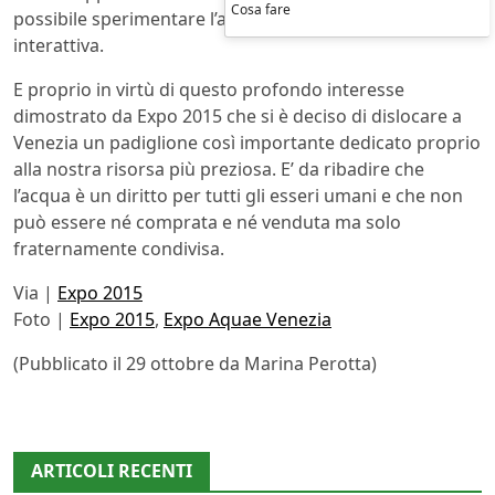
Cosa fare
possibile sperimentare l’acqua in maniera divertente e
interattiva.
E proprio in virtù di questo profondo interesse
dimostrato da Expo 2015 che si è deciso di dislocare a
Venezia un padiglione così importante dedicato proprio
alla nostra risorsa più preziosa. E’ da ribadire che
l’acqua è un diritto per tutti gli esseri umani e che non
può essere né comprata e né venduta ma solo
fraternamente condivisa.
Via |
Expo 2015
Foto |
Expo 2015
,
Expo Aquae Venezia
(Pubblicato il 29 ottobre da Marina Perotta)
ARTICOLI RECENTI